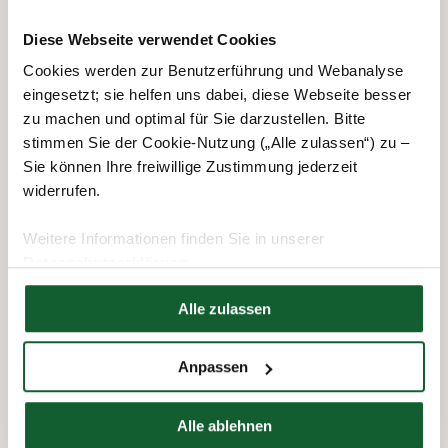
20.12.2021
Steuerring-Inside
Der Steuerring & Ich: Dirk Weber
Diese Webseite verwendet Cookies
Cookies werden zur Benutzerführung und Webanalyse
eingesetzt; sie helfen uns dabei, diese Webseite besser
zu machen und optimal für Sie darzustellen. Bitte
stimmen Sie der Cookie-Nutzung („Alle zulassen“) zu –
Sie können Ihre freiwillige Zustimmung jederzeit
widerrufen.
Weitere Informationen finden Sie in unserer
Datenschutzerklärung
18.11.2021
Steuerring-Inside
Hier finden Sie unser
Impressum
Alle zulassen
Der Steuerring & Ich: Carola Kadow
Anpassen
Alle ablehnen