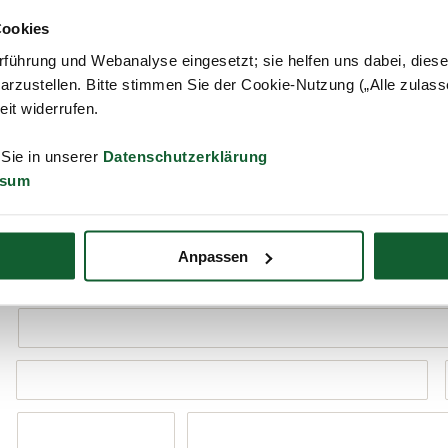
Cookies
Mitglied werden
führung und Webanalyse eingesetzt; sie helfen uns dabei, dies
arzustellen. Bitte stimmen Sie der Cookie-Nutzung („Alle zulass
Unsere
Beratungsbefugnis
trifft auf Sie zu und Sie möchten
zeit widerrufen.
Mitglied werden? Dann nutzen Sie bitte dieses Kontaktformular.
t diesem Formular schließen Sie noch keine gültige Mitgliedschaft 
 Sie in unserer
Datenschutzerklärung
 Berater in Ihrer Nähe wird informiert und nimmt mit Ihnen Kontakt 
ssum
Frau
Herr
ohne Angabe
Anpassen