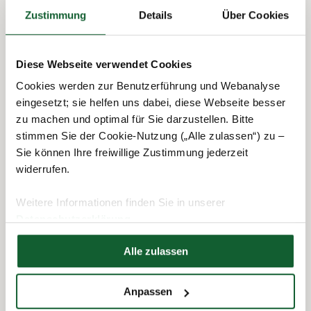
anschließend zum Bilanzbuchhalter weitergebildet. Seit 2002
Zustimmung
Details
Über Cookies
ist er für den Steuerring tätig – zuerst nebenberuflich in der
Beratungsstelle seines Vaters, später als
Beratungsstellenleiter in Cham und Bereichsleiter von Bayern.
Diese Webseite verwendet Cookies
Die Verbundenheit mit dem Steuerring, die Alexander
Köstlinger ausmacht, teilen auch seine Frau und Tochter, die
Cookies werden zur Benutzerführung und Webanalyse
beide ebenfalls für den Steuerring aktiv sind. An diese konnte
eingesetzt; sie helfen uns dabei, diese Webseite besser
Alexander Köstlinger seine Beratungsstelle auch
zu machen und optimal für Sie darzustellen. Bitte
vertrauensvoll übergeben, als er im September 2023 in den
stimmen Sie der Cookie-Nutzung („Alle zulassen“) zu –
Vorstand des Vereins gewählt wurde.
Sie können Ihre freiwillige Zustimmung jederzeit
widerrufen.
Weitere Informationen finden Sie in unserer
Datenschutzerklärung
Hier finden Sie unser
Impressum
Alle zulassen
Anpassen