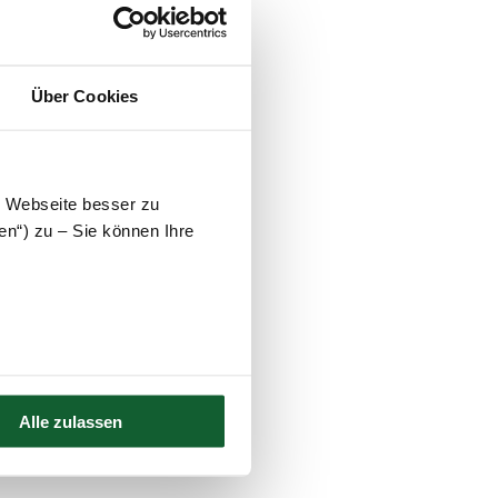
Über Cookies
e Webseite besser zu
en zum Zwecke der
eiwillig. Weitere
en“) zu – Sie können Ihre
absenden
Alle zulassen