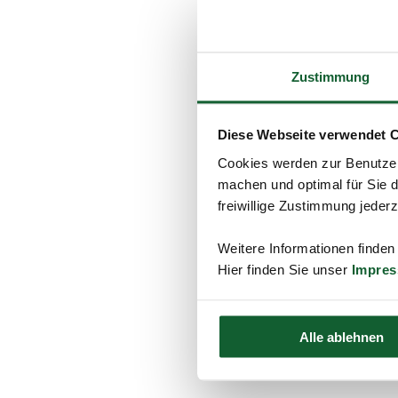
Telefon
Zustimmung
Nachricht
Diese Webseite verwendet 
Cookies werden zur Benutzer
Datenschutz-
machen und optimal für Sie d
Einwilligung
*
freiwillige Zustimmung jeder
*Pflichtfelder
Weitere Informationen finden
Hier finden Sie unser
Impre
Ihre Daten werd
übertragen.
Alle ablehnen