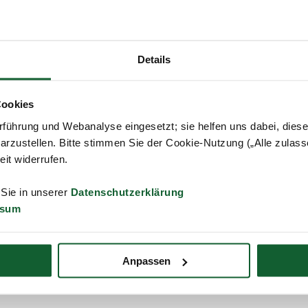
Details
Cookies
führung und Webanalyse eingesetzt; sie helfen uns dabei, dies
Ich bin mit der Verarbeitung meiner personenbezogenen Dat
Kontaktaufnahme einverstanden. Meine Einwilligung erfolgt fr
arzustellen. Bitte stimmen Sie der Cookie-Nutzung („Alle zulass
Informationen enthält unsere Datenschutzerklärung.
zeit widerrufen.
 Sie in unserer
Datenschutzerklärung
ssum
en SSL-verschlüsselt
Anpassen