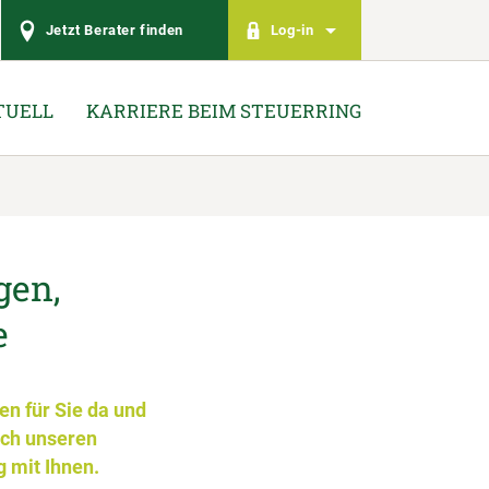
Jetzt Berater finden
Log-in
TUELL
KARRIERE BEIM STEUERRING
gen,
e
en für Sie da und
rch unseren
g mit Ihnen.