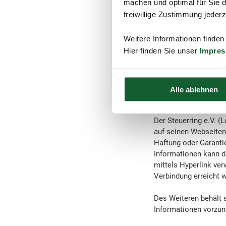
machen und optimal für Sie d
Der Steuerring unter
freiwillige Zustimmung jeder
R+V Allgemeine Vers
Taunusstr. 1
Weitere Informationen finden
65193 Wiesbaden
Hier finden Sie unser
Impre
Räumlicher Geltungsbe
Anwendungsbereich d
Informationspflicht 
Alle ablehnen
Der Steuerring e.V. (
Rechtliche Hinweise
Der Steuerring e.V. (
auf seinen Webseiten 
Haftung oder Garantie 
Informationen kann d
mittels Hyperlink ver
Verbindung erreicht w
Des Weiteren behält s
Informationen vorzu