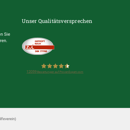
Unser Qualitätsversprechen
n Sie
ren.
12059
Bewertungen auf ProvenExpert.com
Steuerring e.V.
(Lohnsteuerhilfeverein)
lfeverein)