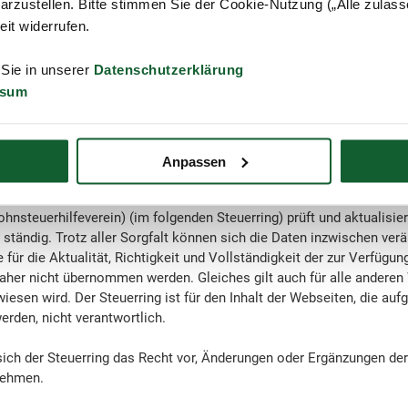
arzustellen. Bitte stimmen Sie der Cookie-Nutzung („Alle zulass
hält eine Vermögensschaden-Haftpflichtversicherung bei der:
zeit widerrufen.
icherung AG
 Sie in unserer
Datenschutzerklärung
ssum
reich der Versicherung: Das Arbeitsgebiet des Vereins ist der Gel
es Steuerberatungsgesetzes.
gem. § 36 Abs. 1 Verbraucherstreitbeilegungsgesetz (VSBG)
Anpassen
Lohnsteuerhilfeverein) nimmt an keinem Verbraucherstreitbeilegungsv
Lohnsteuerhilfeverein) (im folgenden Steuerring) prüft und aktualisie
ständig. Trotz aller Sorgfalt können sich die Daten inzwischen verä
für die Aktualität, Richtigkeit und Vollständigkeit der zur Verfügun
aher nicht übernommen werden. Gleiches gilt auch für alle anderen 
wiesen wird. Der Steuerring ist für den Inhalt der Webseiten, die auf
erden, nicht verantwortlich.
ich der Steuerring das Recht vor, Änderungen oder Ergänzungen der 
nehmen.