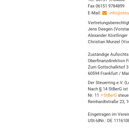
Fax 06151 9784899
E-Mail:
info@steu
Vertretungsberechtigt
Jens Deegen (Vorstan
Alexander Köstlinger 
Christian Munzel (Vo
Zuständige Aufsichts
Oberfinanzdirektion 
Zum Gottschalkhof 3
60594 Frankfurt / Ma
Der Steuerring e.V. (L
Nach § 14 StBerG ist 
Nr. 11
StBerG
steuer
Reinhardtstraße 23, 1
Eingetragen im Verei
USt-IdNr.: DE 111610