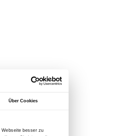
teuerrings
nssatzung Darmstadt
Über Cookies
dazu ergangenen
estversicherungssumme
n sich aus § 10
e Webseite besser zu