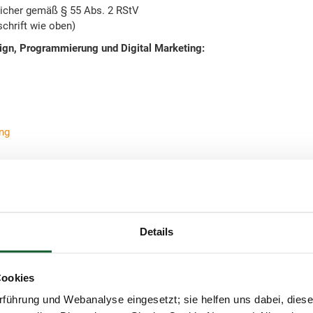
tlicher gemäß § 55 Abs. 2 RStV
chrift wie oben)
gn, Programmierung und Digital Marketing:
ng
inen Mitgliedern wird insbesondere durch die
Vereinssatzung
des S
ie das Mitgliedschaftsverhältnis betreffen, ist gem. § 16 der Verei
olgt der gesetzlichen Bestimmung in § 22 ZPO.
Details
ne sind aufgrund des Steuerberatungsgesetzes (StBerG) sowie der 
 verpflichtet, eine Berufshaftpflichtversicherung mit einer Mind
Cookies
sicherungsfall von 50.000 € zu unterhalten. Die Einzelheiten ergebe
führung und Webanalyse eingesetzt; sie helfen uns dabei, dies