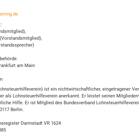
erring.de
:
dsmitglied),
(Vorstandsmitglied),
rstandssprecher)
behörde:
Frankfurt am Main
in
ohnsteuerhilfeverein) ist ein nichtwirtschaftlicher, eingetragener Ver
er als Lohnsteuerhilfeverein anerkannt. Er leistet seinen Mitgliede
liche Hilfe. Er ist Mitglied des Bundesverband Lohnsteuerhilfeverein
0117 Berlin.
nsregister Darmstadt VR 1624
885