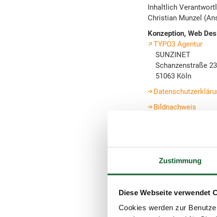
Inhaltlich Verantwor
Christian Munzel (Ans
Konzeption, Web Desi
TYPO3 Agentur
SUNZINET
Schanzenstraße 23
51063 Köln
Datenschutzerkläru
Bildnachweis
Das Verhältnis zu se
bestimmt.
In Angelegenheiten, d
Gerichtsstand. Dies f
Zustimmung
Lohnsteuerhilfeverei
Verordnung (DVLStHV)
Diese Webseite verwendet 
für den einzelnen Ver
DVLStHV.
Cookies werden zur Benutzer