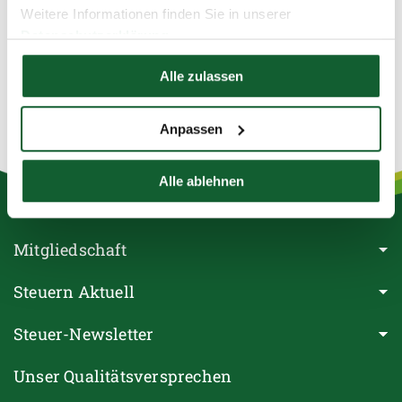
Weitere Informationen finden Sie in unserer
Datenschutzerklärung
LEGENDE
Hier finden Sie unser
Impressum
Geprüfte Beratungsstelle nach DIN 77700
Alle zulassen
Spezialkenntnisse im Bereich der Bundeswehr
Fremdsprachenkenntnisse
Anpassen
Alle ablehnen
Mitgliedschaft
Steuern Aktuell
Steuer-Newsletter
Unser Qualitätsversprechen