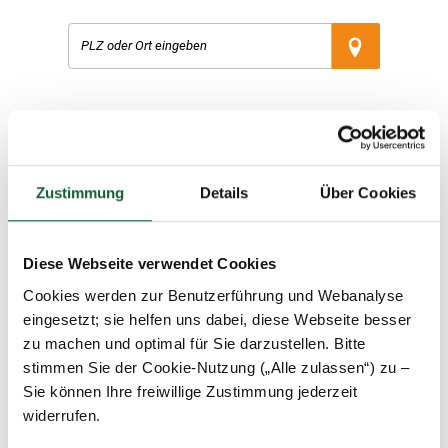
Datenschutzhinweis
Unsere Beratungsstellensuche verwendet zur Darstellung der
Zustimmung
Details
Über Cookies
Beratungsstellen in Ihrer Nähe Google Maps. Dabei werden
personenbezogene Daten (Browser-Informationen) an Google
übermittelt.
Diese Webseite verwendet Cookies
Cookies werden zur Benutzerführung und Webanalyse
Weitere Informationen über Ihre Datenschutzrechte sowie weitere
eingesetzt; sie helfen uns dabei, diese Webseite besser
Informationen zum Datenschutz finden Sie in unserer
zu machen und optimal für Sie darzustellen. Bitte
.
Datenschutzerklärung
stimmen Sie der Cookie-Nutzung („Alle zulassen“) zu –
Sie können Ihre freiwillige Zustimmung jederzeit
widerrufen.
zustimmen und Karte laden