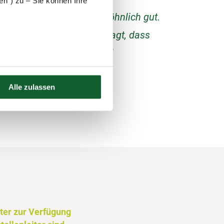
eder über den Steuerring?
en“) zu – Sie können Ihre
 Beratung sind außergewöhnlich gut.
egangen und auch nachgefragt, dass
ird, was die Steuer angeht.”
Alle zulassen
ter zur Verfügung