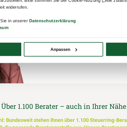
Was denken unsere Mitgli
arzustellen. Bitte stimmen Sie der Cookie-Nutzung („Alle zulass
zeit widerrufen.
„Die Terminvergabe und
Es wird auf alles eing
 Sie in unserer
Datenschutzerklärung
ssum
wirklich alles erfasst w
Bewertungen ansehen
Anpassen
Über 1.100 Berater – auch in Ihrer Nähe
hl: Bundesweit stehen Ihnen über 1.100 Steuerring-Bera