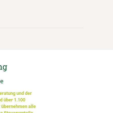
ng
ve
beratung und der
d über 1.100
r übernehmen alle
 Steuervorteile.