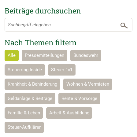
Beiträge durchsuchen
Nach Themen filtern
Alle
Pressemitteilungen
Bundeswehr
Steuerring-Inside
Steuer-1x1
Krankheit & Behinderung
Wohnen & Vermieten
Geldanlage & Beiträge
Rente & Vorsorge
Familie & Leben
Arbeit & Ausbildung
Steuer-Aufklärer