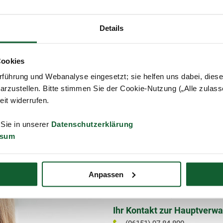
ksichtigt werden, wenn der Studienort nicht der Lebensmittelpunk
Details
rundsätzen einer doppelten Haushaltsführung kommt nicht in Betrac
äftigungsort im Sinne der Vorschrift darstellt.
en Lebensmittelpunkt an den Studienort verlagert, ist regelmäßig au
Cookies
 scheiden Unterkunftskosten auch im Falle des Sonderausgabenab
führung und Webanalyse eingesetzt; sie helfen uns dabei, dies
arzustellen. Bitte stimmen Sie der Cookie-Nutzung („Alle zulass
zeit widerrufen.
zur Liste
 Sie in unserer
Datenschutzerklärung
ssum
Anpassen
Sie benötigen Hilfe
Ihr Kontakt zur Hauptverwa