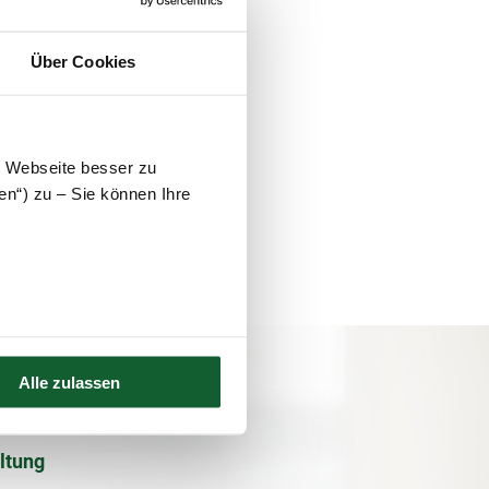
t des
Über Cookies
ht, da eine
ch nicht auswärtig
zugs aus.
e Webseite besser zu
en“) zu – Sie können Ihre
Alle zulassen
 oder haben Fragen?
ltung