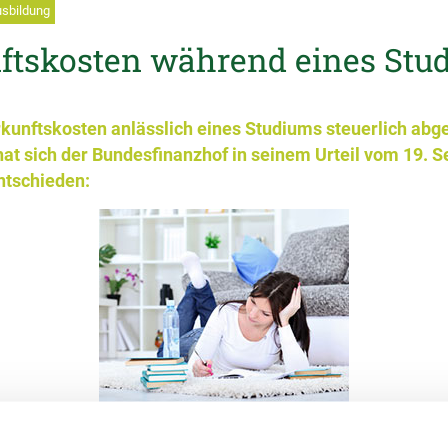
usbildung
ftskosten während eines Stu
kunftskosten anlässlich eines Studiums steuerlich abg
hat sich der Bundesfinanzhof in seinem Urteil vom 19.
ntschieden:
kunft eines Studenten am Studienort können als vorab entstandene 