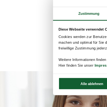
Werbungskosten berüc
Steuerpflichtigen ist.
Zustimmung
Ein Abzug nach den G
Hochschule kein Besch
Ein Student, der sein
Diese Webseite verwendet 
untergebracht. Daher
Cookies werden zur Benutzer
machen und optimal für Sie d
freiwillige Zustimmung jeder
schließen und zurück 
Weitere Informationen finden
Hier finden Sie unser
Impre
Alle ablehnen