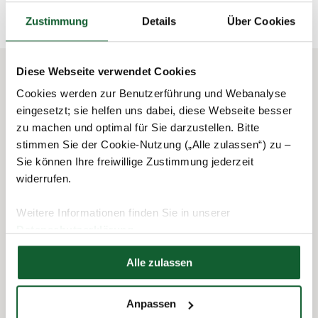
Zustimmung
Details
Über Cookies
Diese Webseite verwendet Cookies
Cookies werden zur Benutzerführung und Webanalyse
Das könnte Sie auch interessieren
eingesetzt; sie helfen uns dabei, diese Webseite besser
zu machen und optimal für Sie darzustellen. Bitte
stimmen Sie der Cookie-Nutzung („Alle zulassen“) zu –
Sie können Ihre freiwillige Zustimmung jederzeit
widerrufen.
Weitere Informationen finden Sie in unserer
Datenschutzerklärung
Hier finden Sie unser
Impressum
Alle zulassen
03.06.2014
Krankheit & Behinderung
Anpassen