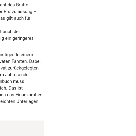
ent des Brutto-
er Erstzulassung –
s gilt auch für
t auch der
ig ein geringeres
stiger. In einem
vaten Fahrten. Dabei
ivat zurückgelegten
 Am Jahresende
tenbuch muss
ch. Das ist
kann das Finanzamt es
reichten Unterlagen