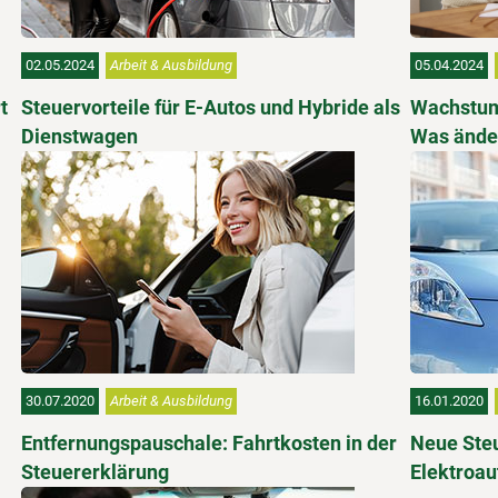
02.05.2024
Arbeit & Ausbildung
05.04.2024
t
Steuervorteile für E-Autos und Hybride als
Wachstum
Dienstwagen
Was änder
30.07.2020
Arbeit & Ausbildung
16.01.2020
Entfernungspauschale: Fahrtkosten in der
Neue Steu
Steuererklärung
Elektroau