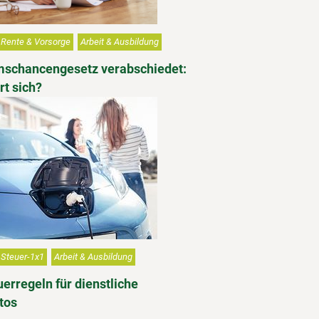
Rente & Vorsorge
Arbeit & Ausbildung
schancengesetz verabschiedet:
t sich?
Steuer-1x1
Arbeit & Ausbildung
erregeln für dienstliche
tos