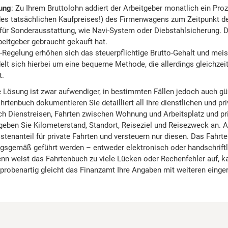
ung
: Zu Ihrem Bruttolohn addiert der Arbeitgeber monatlich ein Proz
 des tatsächlichen Kaufpreises!) des Firmenwagens zum Zeitpunkt d
für Sonderausstattung, wie Navi-System oder Diebstahlsicherung. Da
beitgeber gebraucht gekauft hat.
-Regelung erhöhen sich das steuerpflichtige Brutto-Gehalt und meis
elt sich hierbei um eine bequeme Methode, die allerdings gleichzeit
t.
 Lösung ist zwar aufwendiger, in bestimmten Fällen jedoch auch gün
enbuch dokumentieren Sie detailliert all Ihre dienstlichen und pri
ch Dienstreisen, Fahrten zwischen Wohnung und Arbeitsplatz und pr
 geben Sie Kilometerstand, Standort, Reiseziel und Reisezweck an.
stenanteil für private Fahrten und versteuern nur diesen. Das Fahr
gsgemäß geführt werden – entweder elektronisch oder handschriftli
enn weist das Fahrtenbuch zu viele Lücken oder Rechenfehler auf, 
probenartig gleicht das Finanzamt Ihre Angaben mit weiteren einge