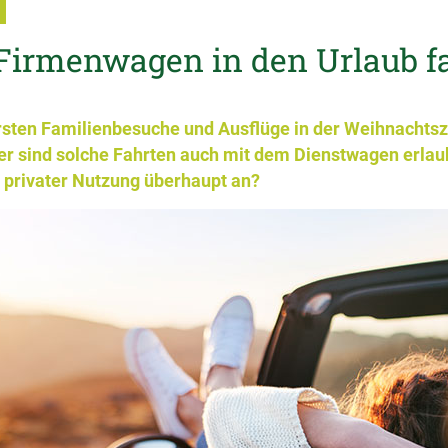
1
Firmenwagen in den Urlaub f
rsten Familienbesuche und Ausflüge in der Weihnachtsz
er sind solche Fahrten auch mit dem Dienstwagen erlau
i privater Nutzung überhaupt an?