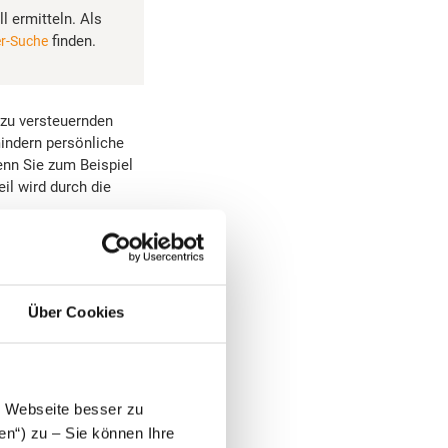
l ermitteln. Als
finden.
er-Suche
 zu versteuernden
indern persönliche
nn Sie zum Beispiel
il wird durch die
Über Cookies
ung und Ihrer
s Listenpreises je
enpreises pro
 Regel die
e Webseite besser zu
en“) zu – Sie können Ihre