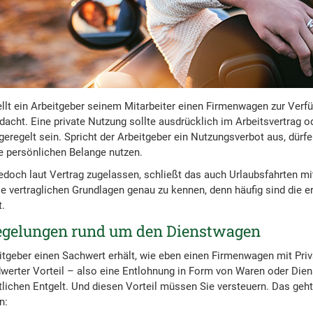
tellt ein Arbeitgeber seinem Mitarbeiter einen Firmenwagen zur Verfüg
acht. Eine private Nutzung sollte ausdrücklich im Arbeitsvertrag od
eregelt sein. Spricht der Arbeitgeber ein Nutzungsverbot aus, dürfen
re persönlichen Belange nutzen.
jedoch laut Vertrag zugelassen, schließt das auch Urlaubsfahrten mi
die vertraglichen Grundlagen genau zu kennen, denn häufig sind die e
.
Regelungen rund um den Dienstwagen
tgeber einen Sachwert erhält, wie eben einen Firmenwagen mit Pri
dwerter Vorteil – also eine Entlohnung in Form von Waren oder Dien
lichen Entgelt. Und diesen Vorteil müssen Sie versteuern. Das geht
n: