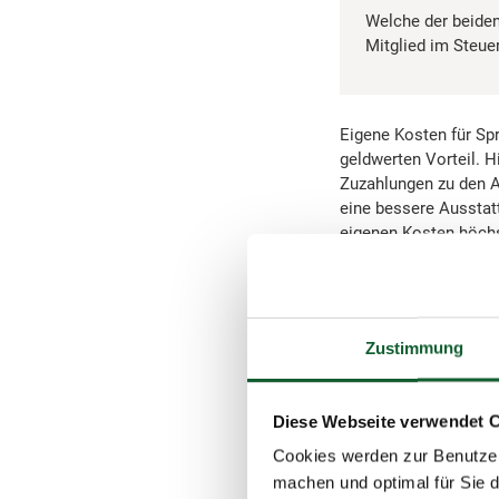
Welche der beiden 
Mitglied im Steuer
Eigene Kosten für Sp
geldwerten Vorteil. 
Zuzahlungen zu den A
eine bessere Ausstatt
eigenen Kosten höchs
Hinweis:
Zustimmung
Zusätzlich müssen
ersten Tätigkeits
Entfernungskilome
Diese Webseite verwendet 
Entfernungskilomet
Cookies werden zur Benutzer
Einzelbewertung g
machen und optimal für Sie d