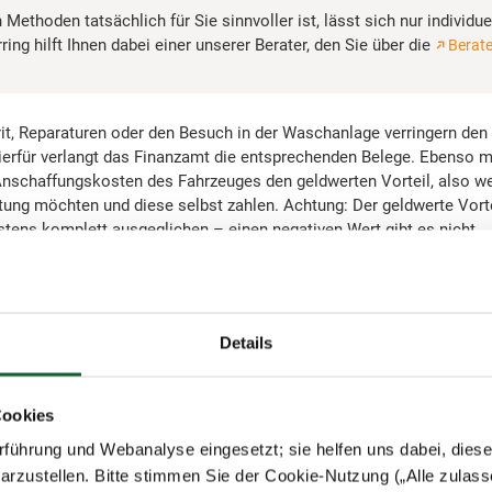
Methoden tatsächlich für Sie sinnvoller ist, lässt sich nur individuel
ring hilft Ihnen dabei einer unserer Berater, den Sie über die
Berat
rit, Reparaturen oder den Besuch in der Waschanlage verringern den
Hierfür verlangt das Finanzamt die entsprechenden Belege. Ebenso m
nschaffungskosten des Fahrzeuges den geldwerten Vorteil, also we
ung möchten und diese selbst zahlen. Achtung: Der geldwerte Vorte
tens komplett ausgeglichen – einen negativen Wert gibt es nicht.
Details
 Sie bei der Ein-Prozent-Regelung auch die Fahrten zwischen Wohn
versteuern – entweder monatlich pauschal mit 0,03 Prozent de
stätte
ter oder die tatsächlichen Einzelfahrten mit 0,002 Prozent des List
Cookies
er. Bei weniger als durchschnittlich 15 Fahrten im Monat ist in der
führung und Webanalyse eingesetzt; sie helfen uns dabei, dies
ünstiger.
arzustellen. Bitte stimmen Sie der Cookie-Nutzung („Alle zulass