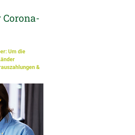
r Corona-
ber: Um die
Länder
rauszahlungen &