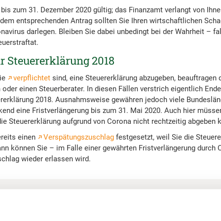
is zum 31. Dezember 2020 gültig; das Finanzamt verlangt von Ihne
 dem entsprechenden Antrag sollten Sie Ihren wirtschaftlichen Scha
navirus darlegen. Bleiben Sie dabei unbedingt bei der Wahrheit – f
uerstraftat.
ür Steuererklärung 2018
die
verpflichtet
sind, eine Steuererklärung abzugeben, beauftragen 
 oder einen Steuerberater. In diesen Fällen verstrich eigentlich End
ererklärung 2018. Ausnahmsweise gewähren jedoch viele Bundeslän
kend eine Fristverlängerung bis zum 31. Mai 2020. Auch hier müsse
ie Steuererklärung aufgrund von Corona nicht rechtzeitig abgeben 
reits einen
Verspätungszuschlag
festgesetzt, weil Sie die Steuer
n können Sie – im Falle einer gewährten Fristverlängerung durch 
chlag wieder erlassen wird.
 enthält keine direkten, bundesweit gültigen Hinweise zur Abgabefr