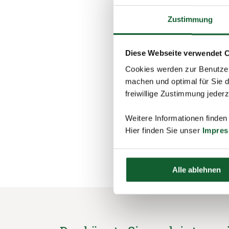
Steuererklärung 2
Fristverlängerung 
Zustimmung
Regelungen für Sie
Diese Webseite verwendet 
Ihnen ist das alles z
Cookies werden zur Benutzer
Überblick und bietet 
machen und optimal für Sie d
Sie jetzt einen
Berat
freiwillige Zustimmung jeder
Weitere Informationen finden
Hier finden Sie unser
Impre
schließen und zurück 
Alle ablehnen