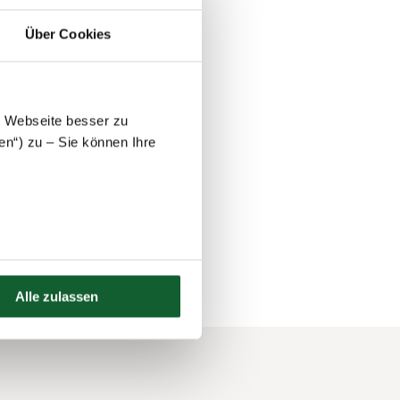
anders mit der
 welche
Über Cookies
steuerlich den
e Webseite besser zu
st und E-Mail. Finden
en“) zu – Sie können Ihre
Alle zulassen