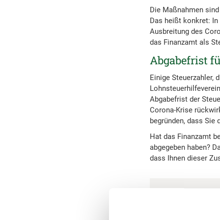
Die Maßnahmen sind b
Das heißt konkret: In
Ausbreitung des Coro
das Finanzamt als Ste
Abgabefrist f
Einige Steuerzahler, 
Lohnsteuerhilfeverein
Abgabefrist der Steu
Corona-Krise rückwir
begründen, dass Sie d
Hat das Finanzamt be
abgegeben haben? Dan
dass Ihnen dieser Zus
Achtung:
Das BMF-Schreiben