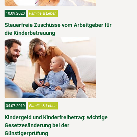
10.09.2020
Familie & Leben
Steuerfreie Zuschüsse vom Arbeitgeber für
die Kinderbetreuung
04.07.2019
Familie & Leben
Kindergeld und Kinderfreibetrag: wichtige
Gesetzesänderung bei der
Günstigerprüfung