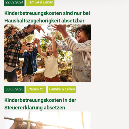
22.02.2024
Familie & Leben
Kinderbetreuungskosten sind nur bei
Haushaltszugehörigkeit absetzbar
30.08.2023
Steuer-1x1
Familie & Leben
Kinderbetreuungskosten in der
Steuererklärung absetzen