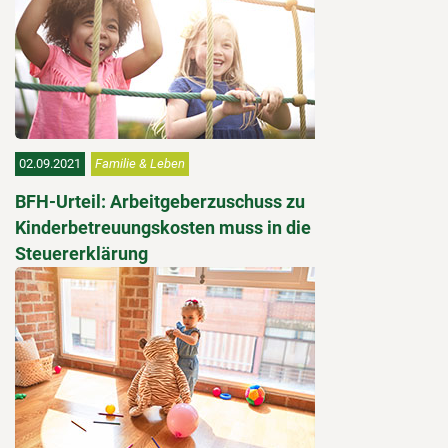
02.09.2021
Familie & Leben
BFH-Urteil: Arbeitgeberzuschuss zu
Kinderbetreuungskosten muss in die
Steuererklärung