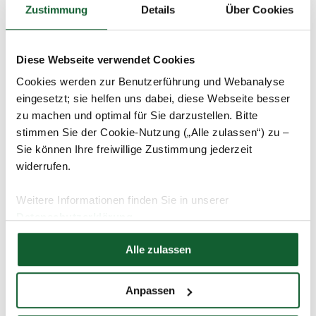
11.09.2025
Arbeit & Ausbildung
Zustimmung
Details
Über Cookies
Steuerfreie Arbeitgeberzuschüsse: So
profitieren Arbeitnehmer
Diese Webseite verwendet Cookies
Cookies werden zur Benutzerführung und Webanalyse
eingesetzt; sie helfen uns dabei, diese Webseite besser
zu machen und optimal für Sie darzustellen. Bitte
stimmen Sie der Cookie-Nutzung („Alle zulassen“) zu –
Sie können Ihre freiwillige Zustimmung jederzeit
widerrufen.
Weitere Informationen finden Sie in unserer
Datenschutzerklärung
Hier finden Sie unser
Impressum
04.09.2025
Steuer-1x1
Alle zulassen
Stichtag 30.11.: Freibeträge beantragen
Anpassen
und Steuererstattung für das ganze Jahr
kassieren