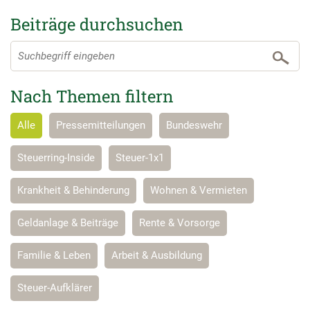
Beiträge durchsuchen
Nach Themen filtern
Alle
Pressemitteilungen
Bundeswehr
Steuerring-Inside
Steuer-1x1
Krankheit & Behinderung
Wohnen & Vermieten
Geldanlage & Beiträge
Rente & Vorsorge
Familie & Leben
Arbeit & Ausbildung
Steuer-Aufklärer