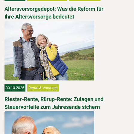
Altersvorsorgedepot: Was die Reform für
Ihre Altersvorsorge bedeutet
30.10.2025
Rente & Vorsorge
Riester-Rente, Rürup-Rente: Zulagen und
Steuervorteile zum Jahresende sichern