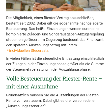
Die Möglichkeit, einen Riester-Vertrag abzuschließen,
besteht seit 2002. Dabei gilt die sogenannte nachgelagerte
Besteuerung. Das heißt: Einzahlungen werden durch eine
kombinierte Zulagen- und Sonderausgaben-Abzugsregelung
steuerlich gefördert. Im Gegenzug besteuert das Finanzamt
den späteren Auszahlungsbetrag mit Ihrem
individuellen Steuersatz
.
In vielen Fällen ist die steuerliche Entlastung einschließlich
der Zulagen in der Einzahlungsphase größer als die Summe
der Steuermehrbelastung in der Auszahlungsphase.
Volle Besteuerung der Riester-Rente –
mit einer Ausnahme
Grundsätzlich müssen Sie die Auszahlungen der Riester-
Rente voll versteuern. Dabei gibt es drei verschiedene
„Auszahlungsszenarien“: