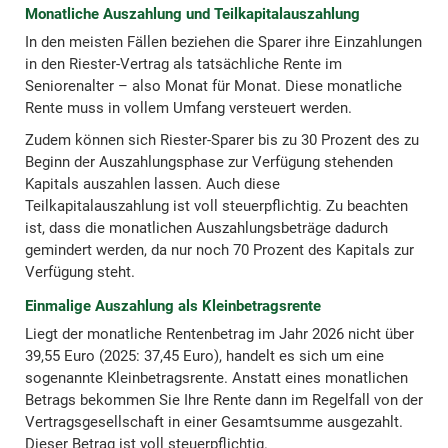
Monatliche Auszahlung und Teilkapitalauszahlung
In den meisten Fällen beziehen die Sparer ihre Einzahlungen
in den Riester-Vertrag als tatsächliche Rente im
Seniorenalter – also Monat für Monat. Diese monatliche
Rente muss in vollem Umfang versteuert werden.
Zudem können sich Riester-Sparer bis zu 30 Prozent des zu
Beginn der Auszahlungsphase zur Verfügung stehenden
Kapitals auszahlen lassen. Auch diese
Teilkapitalauszahlung ist voll steuerpflichtig. Zu beachten
ist, dass die monatlichen Auszahlungsbeträge dadurch
gemindert werden, da nur noch 70 Prozent des Kapitals zur
Verfügung steht.
Einmalige Auszahlung als Kleinbetragsrente
Liegt der monatliche Rentenbetrag im Jahr 2026 nicht über
39,55 Euro (2025: 37,45 Euro), handelt es sich um eine
sogenannte Kleinbetragsrente. Anstatt eines monatlichen
Betrags bekommen Sie Ihre Rente dann im Regelfall von der
Vertragsgesellschaft in einer Gesamtsumme ausgezahlt.
Dieser Betrag ist voll steuerpflichtig.