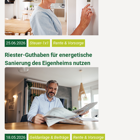
25.06.2026
Steuer-1x1
Rente & Vorsorge
Riester-Guthaben für energetische
Sanierung des Eigenheims nutzen
18.05.2026
Geldanlage & Beiträge
Rente & Vorsorge