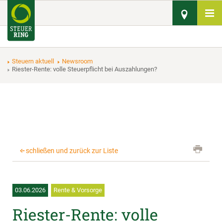
Steuern aktuell
Newsroom
Riester-Rente: volle Steuerpflicht bei Auszahlungen?
schließen und zurück zur Liste
03.06.2026
Rente & Vorsorge
Riester-Rente: volle