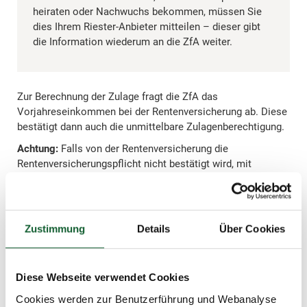
heiraten oder Nachwuchs bekommen, müssen Sie
dies Ihrem Riester-Anbieter mitteilen – dieser gibt
die Information wiederum an die ZfA weiter.
Zur Berechnung der Zulage fragt die ZfA das
Vorjahreseinkommen bei der Rentenversicherung ab. Diese
bestätigt dann auch die unmittelbare Zulagenberechtigung.
Achtung:
Falls von der Rentenversicherung die
Rentenversicherungspflicht nicht bestätigt wird, mit
fehlerhaften Beträgen gerechnet wurde oder Sie der
Datenübermittlung noch nicht zugestimmt haben, verlangt
die ZfA eine schon gewährte Riester-Zulage zurück. Dafür
wird ein bereits erteilter Steuerbescheid, der die gewährten
Zustimmung
Details
Über Cookies
Zulagen enthält, noch mal geändert – und erstattete
Steuern werden mittels Hinweis auf die ZfA-Mitteilung für
das betreffende Jahr wieder zurückgefordert.
Diese Webseite verwendet Cookies
In solchen Fällen der Rückforderung oder Kürzung von
Cookies werden zur Benutzerführung und Webanalyse
Zulagen sollten Sie die Daten zur Zulagenbeantragung