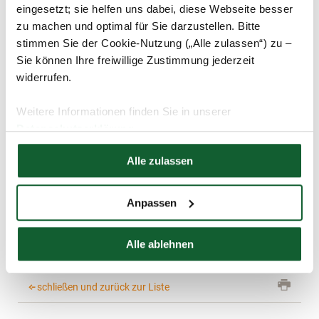
eingesetzt; sie helfen uns dabei, diese Webseite besser
unbedingt noch einmal überprüfen und gegebenenfalls
zu machen und optimal für Sie darzustellen. Bitte
korrigieren.
stimmen Sie der Cookie-Nutzung („Alle zulassen“) zu –
Sie können Ihre freiwillige Zustimmung jederzeit
widerrufen.
Tipp:
Falls Sie vergessen hatten, der Datenübertragung
Weitere Informationen finden Sie in unserer
zuzustimmen, können Sie mit einem sogenannten
Datenschutzerklärung
Festsetzungsantrag die ZfA dazu veranlassen, die
Hier finden Sie unser
Impressum
Zulage neu zu berechnen. Dieser Antrag muss
Alle zulassen
innerhalb eines Jahres nach Erteilung der
Zulagenbescheinigung (§ 92 EStG) beim Anbieter
Anpassen
Ihres Riester-Vertrages eingegangen sein.
Alle ablehnen
schließen und zurück zur Liste