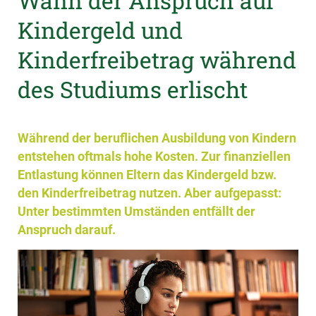
Wann der Anspruch auf
Kindergeld und
Kinderfreibetrag während
des Studiums erlischt
Während der beruflichen Ausbildung von Kindern
entstehen oftmals hohe Kosten. Zur finanziellen
Entlastung können Eltern das Kindergeld bzw.
den Kinderfreibetrag nutzen. Aber aufgepasst:
Unter bestimmten Umständen entfällt der
Anspruch darauf.