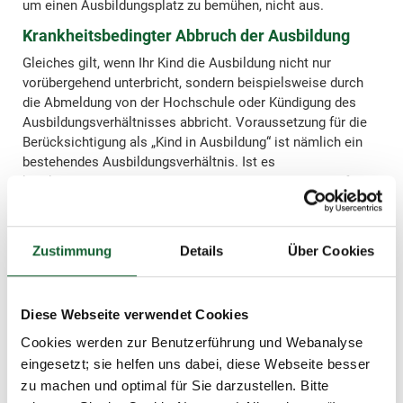
um einen Ausbildungsplatz zu bemühen, nicht aus.
Krankheitsbedingter Abbruch der Ausbildung
Gleiches gilt, wenn Ihr Kind die Ausbildung nicht nur
vorübergehend unterbricht, sondern beispielsweise durch
die Abmeldung von der Hochschule oder Kündigung des
Ausbildungsverhältnisses abbricht. Voraussetzung für die
Berücksichtigung als „Kind in Ausbildung“ ist nämlich ein
bestehendes Ausbildungsverhältnis. Ist es
krankheitsbedingt dann nicht in der Lage, sich ernsthaft um
eine Ausbildungsstelle zu bemühen oder die Lehre zum
nächstmöglichen Zeitpunkt anzutreten, wird es nur im Falle
einer vorübergehenden Erkrankung und nachgewiesener
Zustimmung
Details
Über Cookies
Ausbildungswilligkeit weiterhin mit bei der Gewährung von
Kindergeld oder Kinderfreibeträgen berücksichtigt.
Von einer vorübergehenden Erkrankung geht die
Diese Webseite verwendet Cookies
Rechtsprechung übrigens aus, wenn die
Cookies werden zur Benutzerführung und Webanalyse
krankheitsbedingten Funktionsbeeinträchtigungen mit
eingesetzt; sie helfen uns dabei, diese Webseite besser
hoher Wahrscheinlichkeit nicht länger als sechs Monate
zu machen und optimal für Sie darzustellen. Bitte
andauern. In solchen Fällen muss der behandelnde Arzt das