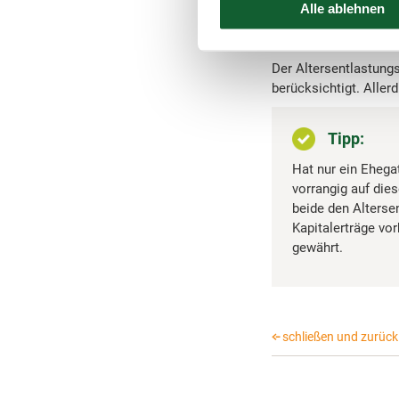
mit wenigen Ausnahme
Alle ablehnen
Banken können beim S
einer Steuererklärung 
Der Altersentlastung
berücksichtigt. Allerd
Tipp:
Hat nur ein Ehegat
vorrangig auf die
beide den Alterse
Kapitalerträge vo
gewährt.
schließen und zurück 