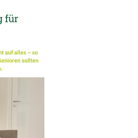
 für
t auf alles – so
enioren sollten
.