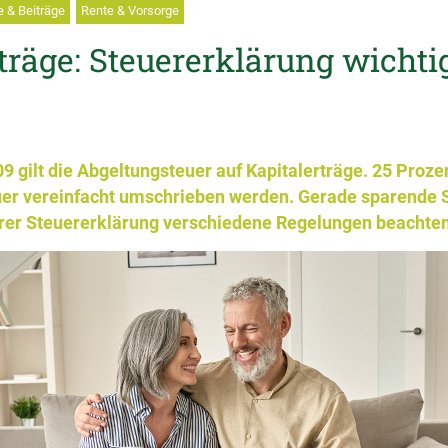
 & Beiträge
Rente & Vorsorge
träge: Steuererklärung wichtig
9 gilt die Abgeltungsteuer auf Kapitalerträge. 25 Prozen
uer vereinfacht umschrieben werden. Gerade sparende S
hrer Steuererklärung verschiedene Regelungen beachten