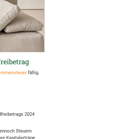
reibetrag
ommensteuer
fällig.
freibetrags 2024
dennoch Steuern
hre Kapitalerträge