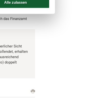
: 646 Euro). Die
Alle zulassen
ür ist die Abgabe
ch das Finanzamt
erlicher Sicht
llendet, erhalten
 ausreichend
ro) doppelt