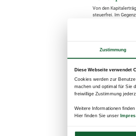
Von den Kapitalerträ
steuerfrei. Im Gegen
Sparer-Pauschbetra
Insgesamt dürfen die
Erzielen Sie bei mehr
Freistellungsauftrag 
Zustimmung
Steuern, obwohl Ihre 
haben. Auch das könn
die Überprüfung des S
Diese Webseite verwendet 
stattdessen die Günst
Cookies werden zur Benutzer
Altersentlast
machen und optimal für Sie d
Zusätzlich können Si
freiwillige Zustimmung jeder
Jahresbeginn das 64. 
Einkommensteuererklä
Weitere Informationen finden
Altersentlastungsbetr
Hier finden Sie unser
Impre
liegt.
Dieser beträgt im Ste