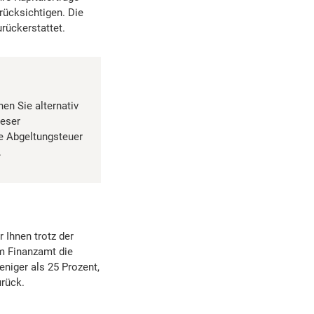
rücksichtigen. Die
rückerstattet.
nen Sie alternativ
ieser
ie Abgeltungsteuer
.
 Ihnen trotz der
im Finanzamt die
eniger als 25 Prozent,
urück.