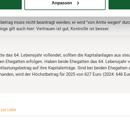
n – positiven Einkünfte, maximal 627 Euro (Veranlagungsjahr 2024
Anpassen
teuerabzug den Altersentlastungsbetrag nicht berücksichtigen; daf
erforderlich.
sbetrag muss nicht beantragt werden, er wird "von Amts wegen" dur
ings gilt auch hier: Vertrauen ist gut, Kontrolle ist besser.
te das 64. Lebensjahr vollendet, sollten die Kapitalanlagen aus steu
sen Ehegatten erfolgen. Haben beide Ehegatten das 64. Lebensjahr vo
ntlastungsbetrag auf ihre Kapitalerträge. Sind bei beiden Ehegatten
rhanden, wird der Höchstbetrag für 2025 von 627 Euro (2024: 646 Eu
zur Liste