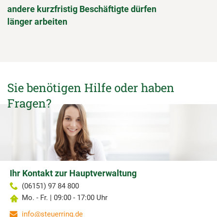
andere kurzfristig Beschäftigte dürfen
länger arbeiten
Sie benötigen Hilfe oder haben
Fragen?
Ihr Kontakt zur Hauptverwaltung
(06151) 97 84 800
Mo. - Fr. | 09:00 - 17:00 Uhr
info@steuerring.de