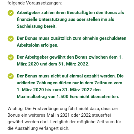
folgende Voraussetzungen:
Arbeitgeber zahlen ihren Beschäftigten den Bonus als
finanzielle Unterstützung aus oder stellen ihn als
Sachleistung bereit.
Der Bonus muss zusätzlich zum ohnehin geschuldeten
Arbeitslohn erfolgen.
Der Arbeitgeber gewährt den Bonus zwischen dem 1.
März 2020 und dem 31. März 2022.
Der Bonus muss nicht auf einmal gezahlt werden. Die
addierten Zahlungen dürfen nur in dem Zeitraum vom
1. März 2020 bis zum 31. März 2022 den
Maximalbetrag von 1.500 Euro nicht überschreiten.
Wichtig: Die Fristverlängerung führt nicht dazu, dass der
Bonus ein weiteres Mal in 2021 oder 2022 steuerfrei
gewährt werden darf. Lediglich der mögliche Zeitraum für
die Auszahlung verlängert sich.