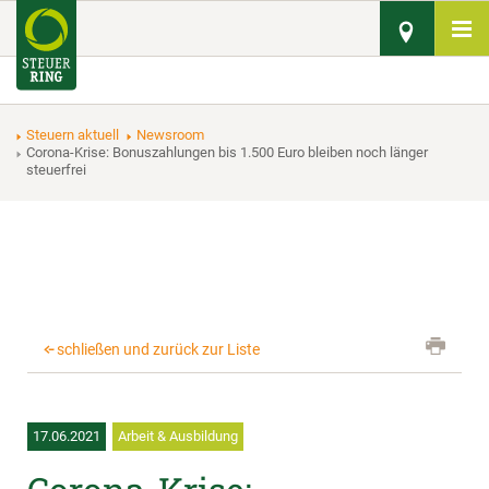
Steuern aktuell
Newsroom
Corona-Krise: Bonuszahlungen bis 1.500 Euro bleiben noch länger
steuerfrei
schließen und zurück zur Liste
17.06.2021
Arbeit & Ausbildung