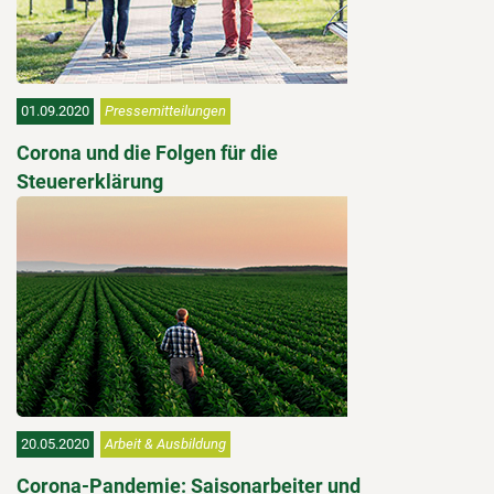
01.09.2020
Pressemitteilungen
Corona und die Folgen für die
Steuererklärung
20.05.2020
Arbeit & Ausbildung
Corona-Pandemie: Saisonarbeiter und