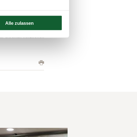
terstützung der
ir der liebe Gott
wünsche mir genügend
Alle zulassen
er erstmal: herzlichen