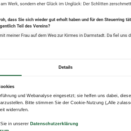
f am Werk, sondern eher Glück im Unglück: Der Schlitten zerschmett
froh, dass Sie sich wieder gut erholt haben und für den Steuerring tä
entlich Teil des Vereins?
mit meiner Frau auf dem Weg zur Kirmes in Darmstadt. Da fiel uns 
hatte meine Frau dann die Idee, dass ich mich über den Steuerring 
tte ich bereits in ihrer Steuerkanzlei gesammelt.
rweile sind Sie schon seit fünf Jahren als Beratungsstellenleiter da
 begleitet?
Details
 als Team, sind wir unschlagbar. Dazu müssen Sie wissen, dass ich 
ittlerweile von vier Mitarbeitern großartig unterstützt werde. Die
Cookies
die Mitglieder, auch wenn die Steuererklärung schon längst erstellt
m auch mal „danke“ zu sagen. Das ist natürlich eine tolle Rückmeld
führung und Webanalyse eingesetzt; sie helfen uns dabei, dies
ischen den Angestellten und den Mitgliedern ein sehr großes Vertra
arzustellen. Bitte stimmen Sie der Cookie-Nutzung („Alle zulass
ufs Neue.
zeit widerrufen.
lich positiv. Gibt es trotzdem noch offene Wünsche für Ihre Zukunft 
lle als auch für Ihr Hobby?
 Sie in unserer
Datenschutzerklärung
ssum
he mir, dass unser Vorstand den Verein und damit auch meine Beratu