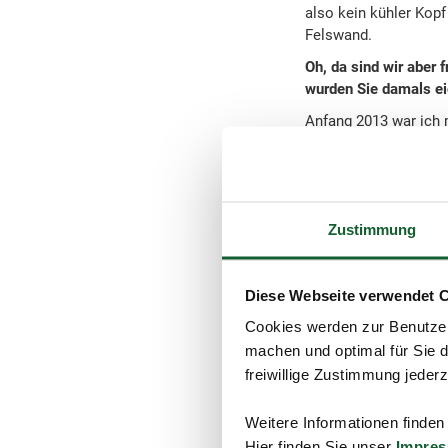
also kein kühler Kop
Felswand.
Oh, da sind wir aber 
wurden Sie damals eig
Anfang 2013 war ich 
ins Auge. Im Prinzip 
könnte – Erfahrung ha
Gesagt, getan. Mittle
Motto, das Ihre Arbeit
Zustimmung
Ja: Als Team, und nur
angefangen habe und m
Diese Webseite verwendet 
super. Zu uns kommen 
auszutauschen oder u
Cookies werden zur Benutzer
Team. Es herrscht zw
machen und optimal für Sie d
mich immer wieder a
freiwillige Zustimmung jeder
Das klingt alles ziem
auf Ihre Beratungsste
Weitere Informationen finden
Hier finden Sie unser
Impre
Natürlich. Ich wünsc