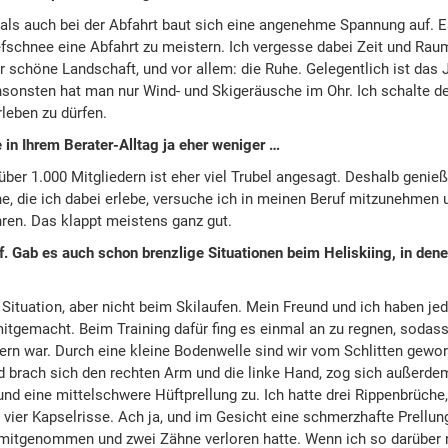
ls auch bei der Abfahrt baut sich eine angenehme Spannung auf. Es
fschnee eine Abfahrt zu meistern. Ich vergesse dabei Zeit und Rau
ehr schöne Landschaft, und vor allem: die Ruhe. Gelegentlich ist das
nsonsten hat man nur Wind- und Skigeräusche im Ohr. Ich schalte d
rleben zu dürfen.
in Ihrem Berater-Alltag ja eher weniger …
über 1.000 Mitgliedern ist eher viel Trubel angesagt. Deshalb genieß
e, die ich dabei erlebe, versuche ich in meinen Beruf mitzunehmen
ren. Das klappt meistens ganz gut.
f. Gab es auch schon brenzlige Situationen beim Heliskiing, in dene
 Situation, aber nicht beim Skilaufen. Mein Freund und ich haben je
tgemacht. Beim Training dafür fing es einmal an zu regnen, sodass 
uern war. Durch eine kleine Bodenwelle sind wir vom Schlitten gewo
d brach sich den rechten Arm und die linke Hand, zog sich außerde
nd eine mittelschwere Hüftprellung zu. Ich hatte drei Rippenbrüche
 vier Kapselrisse. Ach ja, und im Gesicht eine schmerzhafte Prellung
itgenommen und zwei Zähne verloren hatte. Wenn ich so darüber 