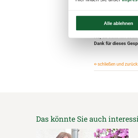
so angenehm führt, wi
fleißigen „Heinzelmä
weiterhin die Gesundh
Alle ablehnen
Freiräume für mein k
Na, da sehe ich doch 
Dank für dieses Gesp
schließen und zurück 
Das könnte Sie auch interess