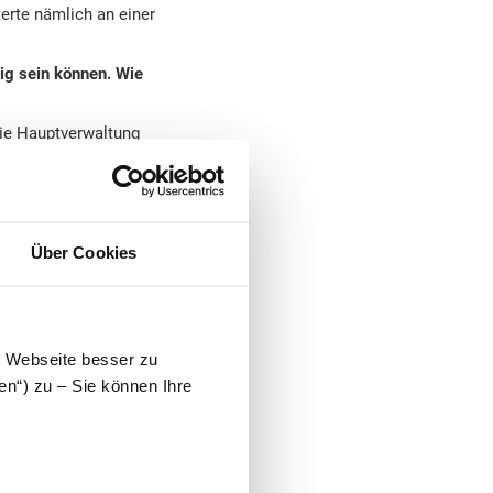
erte nämlich an einer
tig sein können. Wie
die Hauptverwaltung
selbstständig machen
bei. Haben Sie ein
Über Cookies
im Jahr 2013 alleine
 Stimmung im Büro ist
 ist, einfach um sich
ung für uns als
e Webseite besser zu
uen. Das begeistert
en“) zu – Sie können Ihre
– sowohl in Hinblick
ngsstelle weiterhin