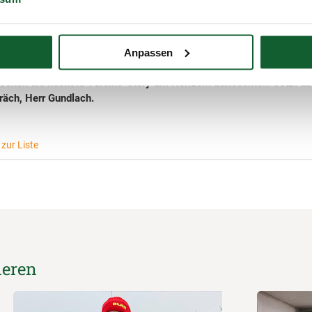
e ich es bislang erleben durfte. Ich hoffe auch weiterhin auf die Un
nnchen“ aus der Hauptverwaltung. Ich wünsche mir außerdem, dass m
eit lässt, um noch lange für diesen Verein tätig zu sein. Und ich 
Anpassen
ünftiges Hobby: Ich mache im September einen Bootsführerschein.
schon die nächste Vereins-Story am Horizont aufleuchten. Jetzt ab
räch, Herr Gundlach.
zur Liste
ieren