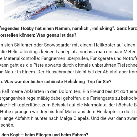
fregendes Hobby hat einen Namen, nämlich „Heliskiing“. Ganz kurz 
vorstellen können: Was genau ist das?
n sich Skifahrer oder Snowboarder mit einem Helikopter auf einen B
die Helis allerdings keinen Landeplatz, sodass man ein paar Meter 
e Materialkontrolle: Fangriemen überprüfen, Funkgeräte und Notruf
ann geht es die Piste abwärts durch oftmals unberührten Tiefschne
nd Natur in Einem. Der Hubschrauber bleibt bei der Abfahrt aber imm
. Was war der bisher schönste Heliskiing-Trip für Sie?
 Fall meine Abfahrten in den Dolomiten. Ein Freund besitzt dort ein
Vergangenheit regelmäßig dabei geholfen, die Feriengäste zu bekoc
ige Helikopterflüge, zum Beispiel auf die Marmolata, der höchste B
Höhe sprangen wir drei bis fünf Meter aus dem Helikopter in die Ti
r lange Abfahrt hinunter nach Malga Ciapela. Und die war dann zwar
 schön.
 den Kopf – beim Fliegen und beim Fahren?