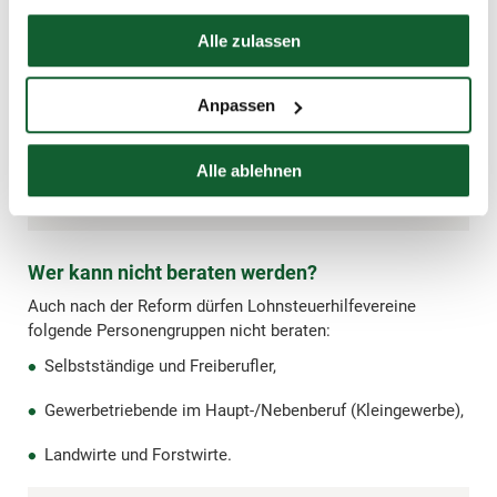
Beginn der Mitgliedschaft im Steuerring automatisch
Hier finden Sie unser
Impressum
von den verlängerten Abgabefristen für beratene
Alle zulassen
Steuerpflichtige. Wichtig ist jedoch: Die
Übermittlung der Steuererklärung 2025 ist erst ab
Anpassen
dem 1. September 2026 möglich. Mehr zu den
geltenden Abgabefristen erfahren Sie im Artikel
Abgabefristen für die Steuererklärung: Alle Termine auf
Alle ablehnen
einen Blick.
Wer kann nicht beraten werden?
Auch nach der Reform dürfen Lohnsteuerhilfevereine
folgende Personengruppen nicht beraten:
Selbstständige und Freiberufler,
Gewerbetriebende im Haupt-/Nebenberuf (Kleingewerbe),
Landwirte und Forstwirte.