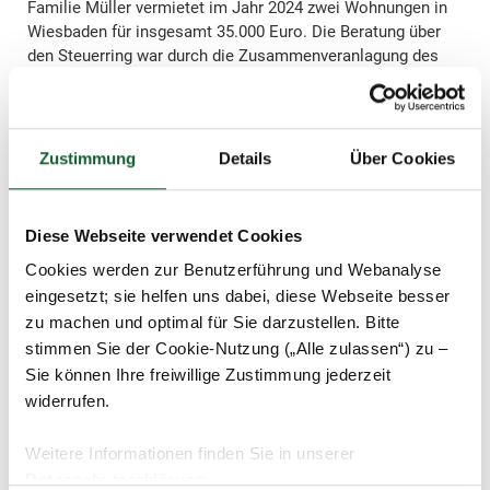
Familie Müller vermietet im Jahr 2024 zwei Wohnungen in
Wiesbaden für insgesamt 35.000 Euro. Die Beratung über
den Steuerring war durch die Zusammenveranlagung des
Ehepaares für die Steuererklärung 2024 möglich.
Im nächsten Jahr erhöht Familie Müller die Miete auf
insgesamt 36.200 Euro. Eine Beratung wäre nach alter
Zustimmung
Details
Über Cookies
Rechtsprechung durch die Überschreitung der
Einkommensgrenze nicht mehr möglich gewesen. Ab
September kann sich Familie Müller nun aber auch für die
Steuererklärung 2025 vom Steuerring beraten lassen.
Diese Webseite verwendet Cookies
Cookies werden zur Benutzerführung und Webanalyse
eingesetzt; sie helfen uns dabei, diese Webseite besser
Achtung:
zu machen und optimal für Sie darzustellen. Bitte
stimmen Sie der Cookie-Nutzung („Alle zulassen“) zu –
Wenn Sie für das Jahr 2025 noch eine
Sie können Ihre freiwillige Zustimmung jederzeit
Steuererklärung über den Steuerring erstellen lassen
widerrufen.
möchten und aktuell noch nicht in die
Beratungsbefugnis fallen, kann es sinnvoll sein, mit
der Bearbeitung bis September 2026 zu warten. Im
Weitere Informationen finden Sie in unserer
Falle einer Pflichtveranlagung profitieren Sie ab
Datenschutzerklärung