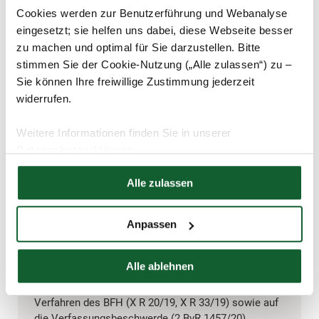
Bundesverfassungsgerichtes an den Gesetzgeber 2002 war,
Cookies werden zur Benutzerführung und Webanalyse
nachdem das alte Gesetz bereits gekippt wurde. Aufgrund
eingesetzt; sie helfen uns dabei, diese Webseite besser
der möglichen verfassungswidrigen Doppelbesteuerung
zu machen und optimal für Sie darzustellen. Bitte
steht jedoch auch das „neue“ Alterseinkünftegesetz schon
stimmen Sie der Cookie-Nutzung („Alle zulassen“) zu –
länger in der Kritik. Mittlerweile beschäftigen sich mehrere
Sie können Ihre freiwillige Zustimmung jederzeit
Finanzgerichte und der
BFH
mit Klagen zur
Rentenbesteuerung. Sogar dem Bundesverfassungsgericht
widerrufen.
liegt eine Verfassungsbeschwerde vor. Der BFH möchte in
zwei Verfahren ab Mai verhandeln und eine
Weitere Informationen finden Sie in unserer
Grundsatzentscheidung treffen, die sich dann auch auf
Datenschutzerklärung
andere Fälle übertragen lässt.
Hier finden Sie unser
Impressum
Alle zulassen
Tipp:
Anpassen
Beziehen Sie eine Altersrente seit 2005 und müssen
laut Ihres Steuerbescheids Steuern nachzahlen?
Alle ablehnen
Dann können Sie
, ein Ruhen
Einspruch einlegen
Ihres Verfahrens beantragen und auf die anhängigen
Verfahren des BFH (X R 20/19, X R 33/19) sowie auf
die Verfassungsbeschwerde (2 BvR 1457/20)