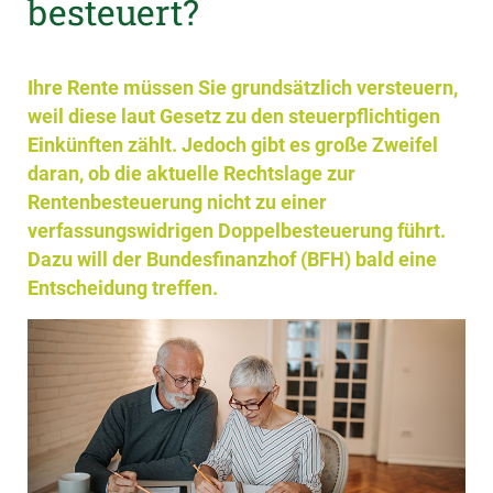
besteuert?
Ihre Rente müssen Sie grundsätzlich versteuern,
weil diese laut Gesetz zu den steuerpflichtigen
Einkünften zählt. Jedoch gibt es große Zweifel
daran, ob die aktuelle Rechtslage zur
Rentenbesteuerung nicht zu einer
verfassungswidrigen Doppelbesteuerung führt.
Dazu will der Bundesfinanzhof (BFH) bald eine
Entscheidung treffen.