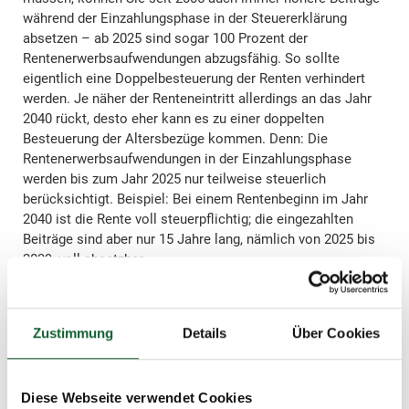
während der Einzahlungsphase in der Steuererklärung
absetzen – ab 2025 sind sogar 100 Prozent der
Rentenerwerbsaufwendungen abzugsfähig. So sollte
eigentlich eine Doppelbesteuerung der Renten verhindert
werden. Je näher der Renteneintritt allerdings an das Jahr
2040 rückt, desto eher kann es zu einer doppelten
Besteuerung der Altersbezüge kommen. Denn: Die
Rentenerwerbsaufwendungen in der Einzahlungsphase
werden bis zum Jahr 2025 nur teilweise steuerlich
berücksichtigt. Beispiel: Bei einem Rentenbeginn im Jahr
2040 ist die Rente voll steuerpflichtig; die eingezahlten
Beiträge sind aber nur 15 Jahre lang, nämlich von 2025 bis
2039, voll absetzbar.
Ist die Doppelbesteuerung der Renten
verfassungswidrig?
Zustimmung
Details
Über Cookies
Die Besteuerungsanteile in der Einzahlungs- und in der
Auszahlungsphase könnten also nicht richtig aufeinander
abgestimmt sein – obwohl genau das der Auftrag des
Diese Webseite verwendet Cookies