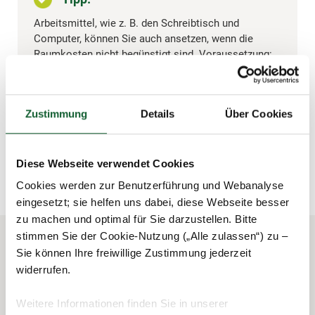
Arbeitsmittel, wie z. B. den Schreibtisch und
Computer, können Sie auch ansetzen, wenn die
Raumkosten nicht begünstigt sind. Voraussetzung:
Sie nutzen sie ausschließlich beruflich.
Zustimmung
Details
Über Cookies
schließen und zurück zur Liste
Diese Webseite verwendet Cookies
Cookies werden zur Benutzerführung und Webanalyse
eingesetzt; sie helfen uns dabei, diese Webseite besser
zu machen und optimal für Sie darzustellen. Bitte
stimmen Sie der Cookie-Nutzung („Alle zulassen“) zu –
Sie können Ihre freiwillige Zustimmung jederzeit
widerrufen.
Das könnte Sie auch interessieren
Weitere Informationen finden Sie in unserer