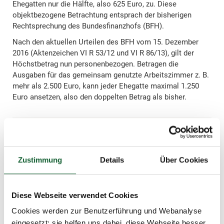
Ehegatten nur die Hälfte, also 625 Euro, zu. Diese
objektbezogene Betrachtung entsprach der bisherigen
Rechtsprechung des Bundesfinanzhofs (BFH).
Nach den aktuellen Urteilen des BFH vom 15. Dezember
2016 (Aktenzeichen VI R 53/12 und VI R 86/13), gilt der
Höchstbetrag nun personenbezogen. Betragen die
Ausgaben für das gemeinsam genutzte Arbeitszimmer z. B.
mehr als 2.500 Euro, kann jeder Ehegatte maximal 1.250
Euro ansetzen, also den doppelten Betrag als bisher.
Tipp:
Die Urteile gelten nicht nur für Eheleute, sondern
Zustimmung
Details
Über Cookies
auch für Lebensgemeinschaften. Voraussetzung:
Beide Personen haben die Aufwendungen getragen.
Ein Mietvertrag sollte daher in allen Fällen
Diese Webseite verwendet Cookies
gemeinsam abgeschlossen und die Nebenkosten
geteilt werden.
Cookies werden zur Benutzerführung und Webanalyse
eingesetzt; sie helfen uns dabei, diese Webseite besser