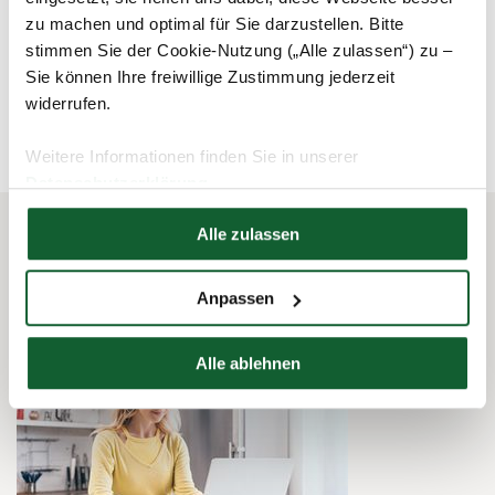
zu machen und optimal für Sie darzustellen. Bitte
stimmen Sie der Cookie-Nutzung („Alle zulassen“) zu –
Sie können Ihre freiwillige Zustimmung jederzeit
schließen und zurück zur Liste
widerrufen.
Weitere Informationen finden Sie in unserer
Datenschutzerklärung
Hier finden Sie unser
Impressum
Alle zulassen
Das könnte Sie auch interessieren
Anpassen
Alle ablehnen