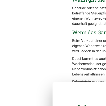
Gebäude oder selbsts
betreffende Steuerpfl
eigenen Wohnzwecken
dauerhaft geeignet is
Wenn das Gar
Beim Verkauf einer s
eigenen Wohnzwecken 
wird, jedoch in der ü
Dabei kommt es auch 
Wochenendhäuser gele
Nebenwohnsitz handelt
Lebensverhältnissen b
Folgerichtig gehören
diese in baurechtswi
Gebäuden. Deren Verä