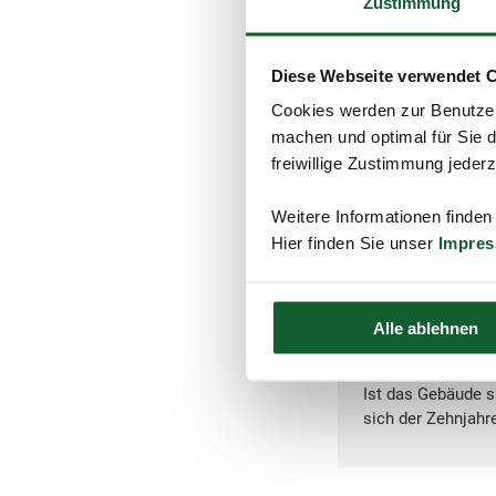
Zustimmung
Hinweis:
Das „Gartenhauspr
Diese Webseite verwendet 
Schwarzbau im Au
kommt dabei imme
Cookies werden zur Benutzer
geeignet ist und 
machen und optimal für Sie d
freiwillige Zustimmung jeder
Weitere Informationen finden
Bei
vermieteten
Geb
Hier finden Sie unser
Impre
Wohnzwecken vor“. Fü
Veräußerung zehn Jah
Alle ablehnen
Tipp:
Ist das Gebäude s
sich der Zehnjahr