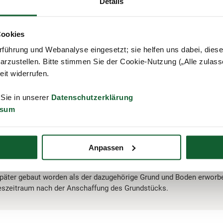
Details
ivileg“ gilt auch beim Verkauf von selbstgenutztem Wohnraum, der
Cookies
ßenbereich oder unerlaubte und nicht genehmigte Dachausbauten e
r darauf an, dass das Gebäude mit seiner Beschaffenheit für dau
führung und Webanalyse eingesetzt; sie helfen uns dabei, dies
es vom Steuerpflichtigen auch nachweislich tatsächlich bewohnt wir
arzustellen. Bitte stimmen Sie der Cookie-Nutzung („Alle zulass
zeit widerrufen.
 Sie in unserer
Datenschutzerklärung
äudeteilen, Wohnungen etc., liegt kein Ausnahmefall der „Nutzung 
ssum
r eine mögliche steuerfreie Veräußerung müssen hier zwischen A
re liegen.
Anpassen
päter gebaut worden als der dazugehörige Grund und Boden erworbe
eszeitraum nach der Anschaffung des Grundstücks.