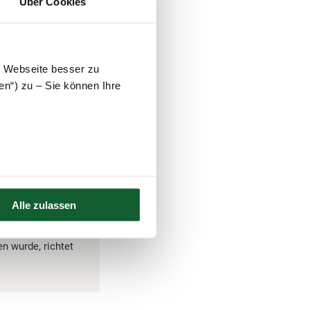
Über Cookies
 als sogenannter
ntstanden ist. Es
erhaftes Wohnen
e Webseite besser zu
d.
en“) zu – Sie können Ihre
zu eigenen
nschaffung und
Alle zulassen
n wurde, richtet