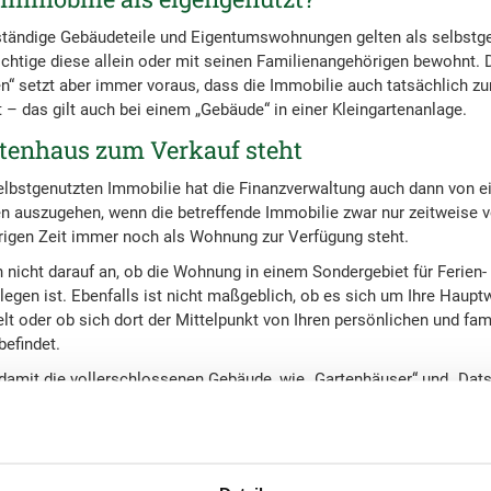
tändige Gebäudeteile und Eigentumswohnungen gelten als selbstge
ichtige diese allein oder mit seinen Familienangehörigen bewohnt. 
“ setzt aber immer voraus, dass die Immobilie auch tatsächlich 
t – das gilt auch bei einem „Gebäude“ in einer Kleingartenanlage.
tenhaus zum Verkauf steht
elbstgenutzten Immobilie hat die Finanzverwaltung auch dann von e
auszugehen, wenn die betreffende Immobilie zwar nur zeitweise 
brigen Zeit immer noch als Wohnung zur Verfügung steht.
nicht darauf an, ob die Wohnung in einem Sondergebiet für Ferien-
gen ist. Ebenfalls ist nicht maßgeblich, ob es sich um Ihre Haup
 oder ob sich dort der Mittelpunkt von Ihren persönlichen und fam
efindet.
 damit die vollerschlossenen Gebäude, wie „Gartenhäuser“ und „Dat
driger Weise dauerhaft bewohnt wurden, mit zu den durch Rechtsprec
ußerungsgewinn ist nun steuerfrei.