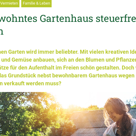
Vermieten
Familie & Leben
wohntes Gartenhaus steuerfre
n
en Garten wird immer beliebter. Mit vielen kreativen 
t und Gemüse anbauen, sich an den Blumen und Pflanze
ätze für den Aufenthalt im Freien schön gestalten. Doch
 das Grundstück nebst bewohnbarem Gartenhaus wegen
n verkauft werden muss?