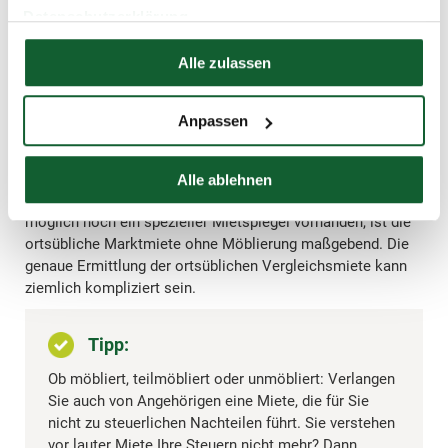
der Bundesfinanzhof in einem Urteil vom 6. Februar 2018
Datenschutzerklärung
(Az. IX R 14/17) beschäftigt – und keine leichte Lösung für
Hier finden Sie unser
Impressum
Vermieter gefunden.
Alle zulassen
Sieht der örtliche Mietspiegel einen prozentualen Zuschlag
oder eine Erhöhung über den sogenannten
Anpassen
Ausstattungsfaktor mit einem Punktesystem vor, ist diese
Erhöhung als marktüblich anzusehen. Gibt es keinen
differenzierten Mietspiegel, vergleichen Sie auch hier die
Alle ablehnen
Mieten anderer Vermieter. Ist weder dieser Vergleich
möglich noch ein spezieller Mietspiegel vorhanden, ist die
ortsübliche Marktmiete ohne Möblierung maßgebend. Die
genaue Ermittlung der ortsüblichen Vergleichsmiete kann
ziemlich kompliziert sein.
Tipp:
Ob möbliert, teilmöbliert oder unmöbliert: Verlangen
Sie auch von Angehörigen eine Miete, die für Sie
nicht zu steuerlichen Nachteilen führt. Sie verstehen
vor lauter Miete Ihre Steuern nicht mehr? Dann