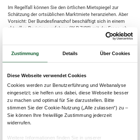
Im Regelfall können Sie den örtlichen Mietspiegel zur
Schätzung der ortsüblichen Marktmiete heranziehen. Aber
Vorsicht: Der Bundesfinanzhof beschäftigt sich in einem
aktuellen Revisionsverfahren (IX R 7/20) mit der Frage, ob
bei der Prüfung der ortsüblichen Marktmiete der – im
konkreten Fall für den Steuerpflichtigen dienlichere –
örtliche Mietspiegel als Vergleichsgrundlage auch dann
Zustimmung
Details
Über Cookies
heranzuziehen ist, wenn der Steuerpflichtige zugleich eine
entsprechende, im selben Haus liegende Wohnung an einen
Dritten (teurer) vermietet.
Diese Webseite verwendet Cookies
Gibt es keinen Mietspiegel, sind die örtlichen Mieten
Cookies werden zur Benutzerführung und Webanalyse
anderer Vermieter, die Sie zum Beispiel in
eingesetzt; sie helfen uns dabei, diese Webseite besser
Immobilienportalen finden, eine gute Vergleichsbasis.
zu machen und optimal für Sie darzustellen. Bitte
Manchmal werden auch möblierte oder teilmöblierte
stimmen Sie der Cookie-Nutzung („Alle zulassen“) zu –
Wohnungen vermietet, zum Beispiel mit einer Einbauküche.
Sie können Ihre freiwillige Zustimmung jederzeit
Solche Wohnungen haben einen höheren Nutzungswert und
widerrufen.
sind daher mit einem Möblierungszuschlag verbunden.
Folge: Die ortsübliche Vergleichsmiete ist höher als bei
unmöblierten Wohnungen. Mit dieser Problematik hat sich
Weitere Informationen finden Sie in unserer