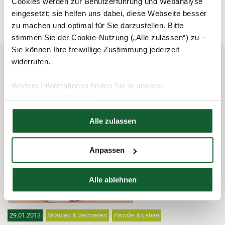
Cookies werden zur Benutzerführung und Webanalyse
eingesetzt; sie helfen uns dabei, diese Webseite besser
zu machen und optimal für Sie darzustellen. Bitte
stimmen Sie der Cookie-Nutzung („Alle zulassen“) zu –
Sie können Ihre freiwillige Zustimmung jederzeit
widerrufen.
Das könnte Sie auch interessieren
Weitere Informationen finden Sie in unserer
Datenschutzerklärung
Hier finden Sie unser
Impressum
Alle zulassen
Anpassen
Alle ablehnen
29.01.2013
Wohnen & Vermieten
Familie & Leben