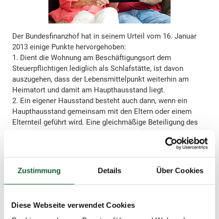
Der Bundesfinanzhof hat in seinem Urteil vom 16. Januar
2013 einige Punkte hervorgehoben:
1. Dient die Wohnung am Beschäftigungsort dem
Steuerpflichtigen lediglich als Schlafstätte, ist davon
auszugehen, dass der Lebensmittelpunkt weiterhin am
Heimatort und damit am Haupthausstand liegt.
2. Ein eigener Hausstand besteht auch dann, wenn ein
Haupthausstand gemeinsam mit den Eltern oder einem
Elternteil geführt wird. Eine gleichmäßige Beteiligung des
Kindes an den Haushalts- und Lebenshaltungskosten ist
nicht notwendig.
3. Bei erwachsenen, berufstätigen Kindern ist zu vermuten,
dass sie den, mit ihren Eltern gemeinsam geführten,
Zustimmung
Details
Über Cookies
Haushalt maßgeblich mitbestimmen.
Diese Webseite verwendet Cookies
schließen und zurück zur Liste