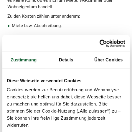
es keine Rolle, ob es sich um Miete, WG-Zimmer oder
Wohneigentum handelt.
Zu den Kosten zählen unter anderem:
Miete bzw. Abschreibung,
Betriebskosten wie Heizung, Wasser und Müll oder auch
Strom,
Reinigungskosten,
Zustimmung
Details
Über Cookies
Zweitwohnsteuer oder Rundfunkbeitrag,
Sondernutzungsrechte (zum Beispiel für einen Garten).
Diese Webseite verwendet Cookies
Cookies werden zur Benutzerführung und Webanalyse
Einrichtung und Ausstattung der Zweitwohnung
eingesetzt; sie helfen uns dabei, diese Webseite besser
Wenn Sie eine möblierte Wohnung mieten, sollte die
zu machen und optimal für Sie darzustellen. Bitte
Gesamtmiete in Mietkosten für die Unterkunft und
stimmen Sie der Cookie-Nutzung („Alle zulassen“) zu –
Mietkosten für Möbel aufgeteilt werden. Diese Aufteilung
Sie können Ihre freiwillige Zustimmung jederzeit
lässt sich am besten bereits im Mietvertrag festhalten.
widerrufen.
Zu den angemessenen Aufwendungen für die Einrichtung