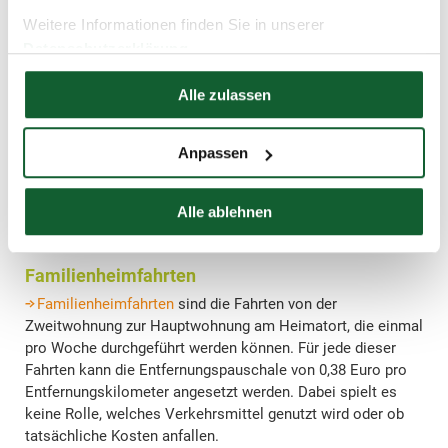
gehören Kosten für eine Einbauküche mit Herd, Spüle,
Weitere Informationen finden Sie in unserer
Kühlschrank und Spülmaschine sowie notwendige Möbel
Datenschutzerklärung
und Haushaltsartikel. Auch gebrauchte Möbel können
Hier finden Sie unser
Impressum
anteilig nach den Anschaffungskosten berücksichtigt
Alle zulassen
werden.
Insgesamt werden die Ausgaben für Einrichtung und
Anpassen
Ausstattung bis zu einer Höhe von 5.000 Euro als
notwendig anerkannt. Wenn die Anschaffungskosten eines
einzelnen Einrichtungsgegenstandes 800 Euro übersteigen,
Alle ablehnen
müssen diese Kosten über mehrere Jahre abgeschrieben
werden.
Familienheimfahrten
Familienheimfahrten
sind die Fahrten von der
Zweitwohnung zur Hauptwohnung am Heimatort, die einmal
pro Woche durchgeführt werden können. Für jede dieser
Fahrten kann die Entfernungspauschale von 0,38 Euro pro
Entfernungskilometer angesetzt werden. Dabei spielt es
keine Rolle, welches Verkehrsmittel genutzt wird oder ob
tatsächliche Kosten anfallen.