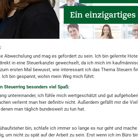
:
die Abwechslung und mag es gefordert zu sein. Ich bin gelernte Hot
direkt in eine Steuerkanzlei gewechselt, da ich mich im kaufmännis
 zum ersten Mal bewusst, wie interessant ich das Thema Steuern find
. Ich bin gespannt, wohin mein Weg mich führt.
m Steuerring besonders viel Spaß:
ng untereinander, ich fühle mich wertgeschätzt und gut aufgehoben
Lachen verlernt man hier definitiv nicht. Außerdem gefällt mir die Vi
t denen man täglich bundesweit zu tun hat.
rühaufsteher bin, schlafe ich immer so lange es nur geht und mach
ig, um nicht zu spät auf der Arbeit zu sein. Erst wenn ich im Büro bi