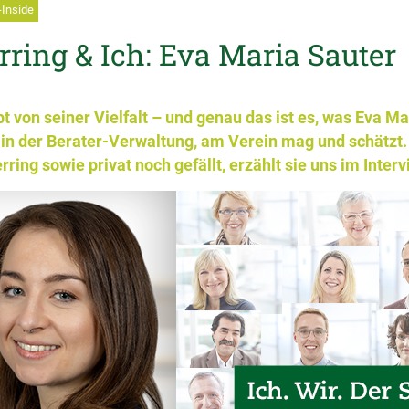
-Inside
rring & Ich: Eva Maria Sauter
t von seiner Vielfalt – und genau das ist es, was Eva Ma
in der Berater-Verwaltung, am Verein mag und schätzt.
ring sowie privat noch gefällt, erzählt sie uns im Interv