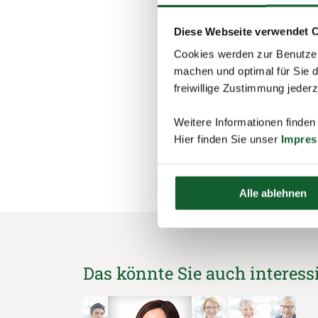
9. Meine Pizza muss 
Diese Webseite verwendet 
Pilzen – selten, dass
Cookies werden zur Benutzer
10. Wenn ich ein Tier
machen und optimal für Sie d
Eine Katze: eigenwilli
freiwillige Zustimmung jeder
manchmal 7 Leben.
Weitere Informationen finden
Hier finden Sie unser
Impre
schließen und zurück 
Alle ablehnen
Das könnte Sie auch interess