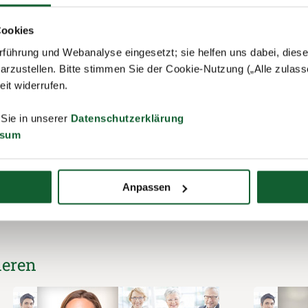
belegt sein mit:
Cookies
 ich mal eine andere Pizza als Funghi bestelle.
führung und Webanalyse eingesetzt; sie helfen uns dabei, dies
 wäre, wäre ich:
arzustellen. Bitte stimmen Sie der Cookie-Nutzung („Alle zulass
g & sprunghaft, wild & verspielt, aber auch sanftmütig & sehr liebesb
zeit widerrufen.
 Sie in unserer
Datenschutzerklärung
ssum
zur Liste
Anpassen
ieren