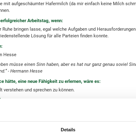
 mit aufgeschäumter Hafermilch (da mir einfach keine Milch sch
nnen.
 erfolgreicher Arbeitstag, wenn:
er Ruhe bringen lasse, egal welche Aufgaben und Herausforderungen
riedenstellende Lösung für alle Parteien finden konnte.
h:
nn Hesse
eben müsse einen Sinn haben, aber es hat nur ganz genau soviel Sinn
nd.“ - Hermann Hesse
e hätte, eine neue Fähigkeit zu erlernen, wäre es:
lt verstehen und sprechen zu können.
:
tudios - Star Wars: Galaxy’s Edge
sort, Orlando, Florida)
ndheitstagen:
Details
der)