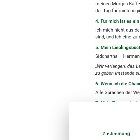
meinen Morgen-Kaffee
der Tag für mich begi
4. Für mich ist es ein
Ich mich nicht aus d
sind, und ich eine zuf
5. Mein Lieblingsbuc
Siddhartha – Herma
„Wir verlangen, das L
zu geben imstande si
6. Wenn ich die Chanc
Alle Sprachen der We
7. Mein Traumreisziel
Disney’s Hollywood S
(Walt Disney World Re
8. Mein Vorbild in Ki
Zustimmung
Lara Croft (Tomb Rai