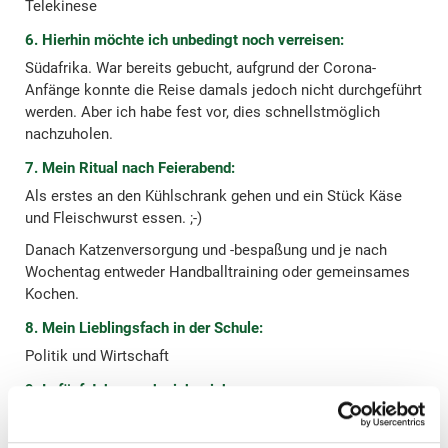
Telekinese
6. Hierhin möchte ich unbedingt noch verreisen:
Südafrika. War bereits gebucht, aufgrund der Corona-
Anfänge konnte die Reise damals jedoch nicht durchgeführt
werden. Aber ich habe fest vor, dies schnellstmöglich
nachzuholen.
7. Mein Ritual nach Feierabend:
Als erstes an den Kühlschrank gehen und ein Stück Käse
und Fleischwurst essen. ;-)
Danach Katzenversorgung und -bespaßung und je nach
Wochentag entweder Handballtraining oder gemeinsames
Kochen.
8. Mein Lieblingsfach in der Schule:
Politik und Wirtschaft
9. In fünf Jahren sehe ich mich:
Noch immer Handball spielend, beim Steuerring und um
eine neu erlernte Sprache reicher.