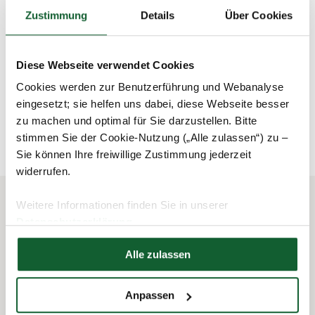
Zustimmung
Details
Über Cookies
10. Mein (berufliches) Ziel für 2024:
Einführung der neuen Finanzbuchhaltungssoftware DATEV
und Erstellung des Jahresabschluss 2024 in dieser.
Diese Webseite verwendet Cookies
Cookies werden zur Benutzerführung und Webanalyse
eingesetzt; sie helfen uns dabei, diese Webseite besser
schließen und zurück zur Liste
zu machen und optimal für Sie darzustellen. Bitte
stimmen Sie der Cookie-Nutzung („Alle zulassen“) zu –
Sie können Ihre freiwillige Zustimmung jederzeit
widerrufen.
Weitere Informationen finden Sie in unserer
Datenschutzerklärung
Das könnte Sie auch interessieren
Hier finden Sie unser
Impressum
Alle zulassen
Anpassen