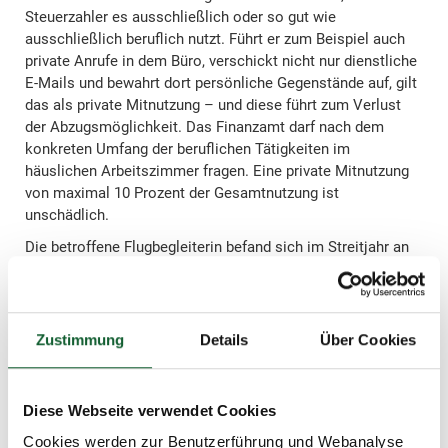
Steuerzahler es ausschließlich oder so gut wie
ausschließlich beruflich nutzt. Führt er zum Beispiel auch
private Anrufe in dem Büro, verschickt nicht nur dienstliche
E-Mails und bewahrt dort persönliche Gegenstände auf, gilt
das als private Mitnutzung – und diese führt zum Verlust
der Abzugsmöglichkeit. Das Finanzamt darf nach dem
konkreten Umfang der beruflichen Tätigkeiten im
häuslichen Arbeitszimmer fragen. Eine private Mitnutzung
von maximal 10 Prozent der Gesamtnutzung ist
unschädlich.
Die betroffene Flugbegleiterin befand sich im Streitjahr an
107 Tagen auf Flügen im Ausland; eine berufliche Nutzung
des Arbeitszimmers an diesen Tagen war nicht möglich. In
welchem Ausmaß die Flugbegleiterin das Büro privat
genutzt hat, muss nun das Finanzgericht Düsseldorf prüfen.
Zustimmung
Details
Über Cookies
Tipp
Diese Webseite verwendet Cookies
Cookies werden zur Benutzerführung und Webanalyse
Das Urteil gilt nicht nur für Flugbegleiter oder