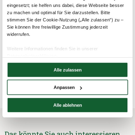
eingesetzt; sie helfen uns dabei, diese Webseite besser
Flugzeugführer, sondern auch für andere
zu machen und optimal für Sie darzustellen. Bitte
Berufsgruppen. Hat ein Arbeitnehmer beispielsweise
regelmäßig Bereitschaftsdienst, steht ihm hierfür
stimmen Sie der Cookie-Nutzung („Alle zulassen“) zu –
oftmals kein Arbeitsplatz im Betrieb zur Verfügung.
Sie können Ihre freiwillige Zustimmung jederzeit
Das Finanzamt berücksichtigt dann grundsätzlich die
widerrufen.
Kosten für ein häusliches Arbeitszimmer in der
Steuererklärung.
Weitere Informationen finden Sie in unserer
Datenschutzerklärung
Hier finden Sie unser
Impressum
Alle zulassen
schließen und zurück zur Liste
Anpassen
Alle ablehnen
Das könnte Sie auch interessieren