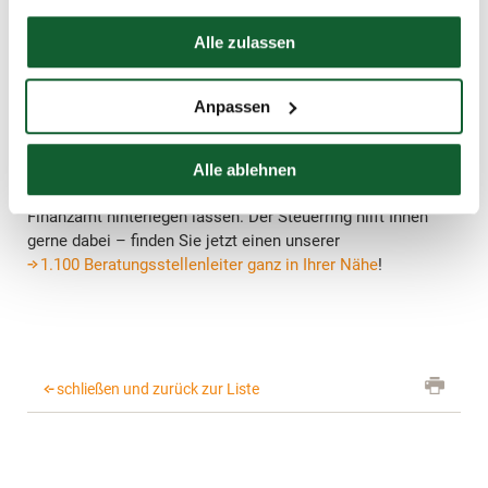
Einkommensteuerbescheides getroffen war.
Hier finden Sie unser
Impressum
Pauschbetrag als Freibetrag
Alle zulassen
beantragen
Anpassen
Sie möchten schon monatlich von der Erhöhung des
Pauschbetrages für Menschen mit Behinderung profitieren
und nicht erst bei Abgabe der Steuererklärung? Dann
Alle ablehnen
können Sie einen Freibetrag in den
ELStAM-Daten
beim
Finanzamt hinterlegen lassen. Der Steuerring hilft Ihnen
gerne dabei – finden Sie jetzt einen unserer
1.100 Beratungsstellenleiter ganz in Ihrer Nähe
!
schließen und zurück zur Liste