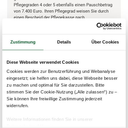
Pflegegraden 4 oder 5 ebenfalls einen Pauschbetrag
von 7.400 Euro. Ihren Pflegegrad weisen Sie durch
einen Bescheid der Pflegekasse nach.
Einspruchsfrist bereits abgelaufen?
Zustimmung
Details
Über Cookies
Änderungsantrag stellen!
Sie haben bereits Ihren Steuerbescheid erhalten und in Ihrer
Diese Webseite verwendet Cookies
Einkommensteuererklärung keinen Antrag auf
Cookies werden zur Benutzerführung und Webanalyse
Berücksichtigung des Pauschbetrags gestellt? Dann ist das
eingesetzt; sie helfen uns dabei, diese Webseite besser
grundsätzlich kein Problem. Innerhalb der Einspruchsfrist
zu machen und optimal für Sie darzustellen. Bitte
können Sie die Änderung der Steuerfestsetzung ohnehin
stimmen Sie der Cookie-Nutzung („Alle zulassen“) zu –
jederzeit beantragen. Eine Anpassung ist aber auch
außerhalb der Einspruchsfrist noch möglich, denn: Der
Sie können Ihre freiwillige Zustimmung jederzeit
Bescheid des Versorgungsamts ist ein sogenannter
widerrufen.
Grundlagenbescheid. Das Finanzamt ist an diesen
gebunden und muss die Feststellung des GdB auch dann
Weitere Informationen finden Sie in unserer
noch berücksichtigen, wenn sie bereits vor dem Erlass des
Datenschutzerklärung