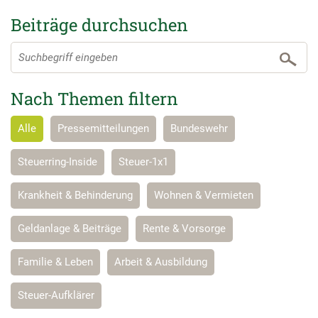
Beiträge durchsuchen
Nach Themen filtern
Alle
Pressemitteilungen
Bundeswehr
Steuerring-Inside
Steuer-1x1
Krankheit & Behinderung
Wohnen & Vermieten
Geldanlage & Beiträge
Rente & Vorsorge
Familie & Leben
Arbeit & Ausbildung
Steuer-Aufklärer