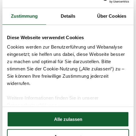
03.09.2020
Geldanlage & Beiträge
Rente & Vorsorge
Wie wirken sich Bonuszahlungen der
Zustimmung
Details
Über Cookies
gesetzlichen Krankenkasse auf die
Steuererklärung aus?
Diese Webseite verwendet Cookies
Cookies werden zur Benutzerführung und Webanalyse
eingesetzt; sie helfen uns dabei, diese Webseite besser
zu machen und optimal für Sie darzustellen. Bitte
stimmen Sie der Cookie-Nutzung („Alle zulassen“) zu –
Sie können Ihre freiwillige Zustimmung jederzeit
widerrufen.
Weitere Informationen finden Sie in unserer
Datenschutzerklärung
Hier finden Sie unser
Impressum
01.09.2020
Pressemitteilungen
Alle zulassen
Corona und die Folgen für die
Steuererklärung