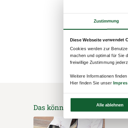
Auf der elektroni
ein Unterbrechung
der Krankenkasse 
Zustimmung
steuerfrei sind un
zudem genau die 
Diese Webseite verwendet 
Cookies werden zur Benutzer
machen und optimal für Sie d
schließen und zurück 
freiwillige Zustimmung jeder
Weitere Informationen finden
Hier finden Sie unser
Impre
Alle ablehnen
Das könnte Sie auch interess