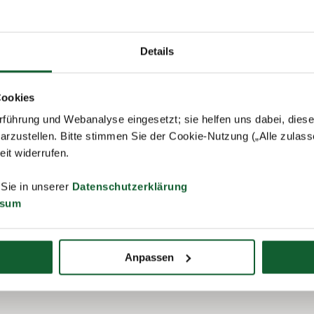
schen Lohnsteuerbescheinigung des „Pflegenden“ ist wegen des unb
szeitraum der Lohn- bzw. Gehaltszahlung eingetragen. Fügen Sie di
bei. Vermerken Sie aber deutlich, dass die erhaltenen Leistungen
Details
d tragen Sie die Beträge nicht in die Vordrucke der Steuererklärung e
Bescheinigungen der Krankenkasse und den genannten Grund der Za
Cookies
führung und Webanalyse eingesetzt; sie helfen uns dabei, dies
arzustellen. Bitte stimmen Sie der Cookie-Nutzung („Alle zulass
zur Liste
zeit widerrufen.
 Sie in unserer
Datenschutzerklärung
ssum
Anpassen
ieren