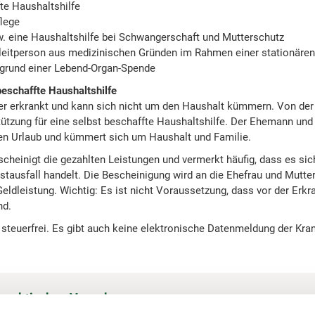
fte Haushaltshilfe
flege
zw. eine Haushaltshilfe bei Schwangerschaft und Mutterschutz
leitperson aus medizinischen Gründen im Rahmen einer stationäre
ufgrund einer Lebend-Organ-Spende
 beschaffte Haushaltshilfe
er erkrankt und kann sich nicht um den Haushalt kümmern. Von der
stützung für eine selbst beschaffte Haushaltshilfe. Der Ehemann und
ten Urlaub und kümmert sich um Haushalt und Familie.
cheinigt die gezahlten Leistungen und vermerkt häufig, dass es si
stausfall handelt. Die Bescheinigung wird an die Ehefrau und Mutter 
eldleistung. Wichtig: Es ist nicht Voraussetzung, dass vor der Erkr
nd.
t steuerfrei. Es gibt auch keine elektronische Datenmeldung der Kr
 praktischen Vorgehen