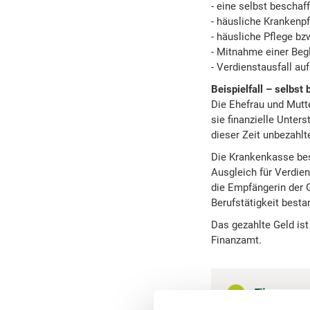
- eine selbst beschaf
- häusliche Krankenp
- häusliche Pflege b
- Mitnahme einer Beg
- Verdienstausfall a
Beispielfall – selbst
Die Ehefrau und Mutt
sie finanzielle Unter
dieser Zeit unbezahl
Die Krankenkasse bes
Ausgleich für Verdien
die Empfängerin der G
Berufstätigkeit besta
Das gezahlte Geld is
Finanzamt.
Tipp zum