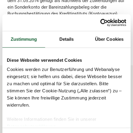
dem 31.05.2014 genügt als Nachweis der Zuwendungen auf
ein Sonderkonto der Bareinzahlungsbeleg oder die
Buchungsbestätigung des Kreditinstituts (Kontoauszug).
schließen und zurück zur Liste
Zustimmung
Details
Über Cookies
Diese Webseite verwendet Cookies
Cookies werden zur Benutzerführung und Webanalyse
eingesetzt; sie helfen uns dabei, diese Webseite besser
zu machen und optimal für Sie darzustellen. Bitte
Das könnte Sie auch interessieren
stimmen Sie der Cookie-Nutzung („Alle zulassen“) zu –
Sie können Ihre freiwillige Zustimmung jederzeit
widerrufen.
Weitere Informationen finden Sie in unserer
Datenschutzerklärung