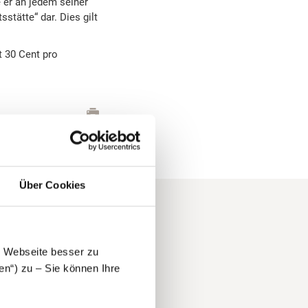
 er an jedem seiner
stätte“ dar. Dies gilt
t 30 Cent pro
Über Cookies
e Webseite besser zu
en“) zu – Sie können Ihre