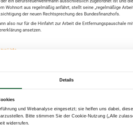
der ein Berufsfeuerwehrmann ausschließlich zugeordnet ist und die
m Wohnort aus regelmäßig anfährt, stellt seine „regelmäßige Arbeits
ksichtigung der neuen Rechtsprechung des Bundesfinanzhofs.
 also nur für die Hinfahrt zur Arbeit die Entfernungspauschale mi
ererklärung ansetzen.
zur Liste
Details
Cookies
ieren
führung und Webanalyse eingesetzt; sie helfen uns dabei, dies
arzustellen. Bitte stimmen Sie der Cookie-Nutzung („Alle zulass
zeit widerrufen.