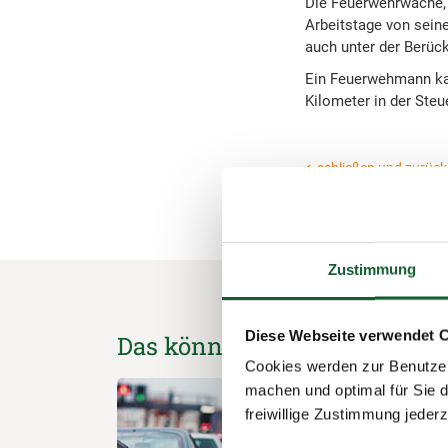
Die Feuerwehrwache, 
Arbeitstage von seine
auch unter der Berüc
Ein Feuerwehmann kann
Kilometer in der Steu
schließen und zurück 
Zustimmung
Diese Webseite verwendet 
Das könnte Sie auch interess
Cookies werden zur Benutzer
machen und optimal für Sie d
freiwillige Zustimmung jeder