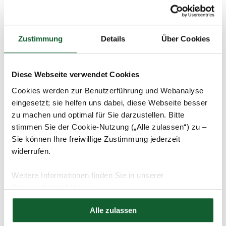
Zustimmung
Details
Über Cookies
Diese Webseite verwendet Cookies
Cookies werden zur Benutzerführung und Webanalyse
eingesetzt; sie helfen uns dabei, diese Webseite besser
zu machen und optimal für Sie darzustellen. Bitte
stimmen Sie der Cookie-Nutzung („Alle zulassen“) zu –
Sie können Ihre freiwillige Zustimmung jederzeit
widerrufen.
Warum ist die Steuererklärung jetzt
Weitere Informationen finden Sie in unserer
entscheidend?
Datenschutzerklärung
Hier finden Sie unser
Impressum
Die Höhe der E-Auto-Förderung richtet sich nach dem
Alle zulassen
Haushaltseinkommen. Dieses basiert auf dem zu
versteuernden Einkommen aus den beiden zuletzt