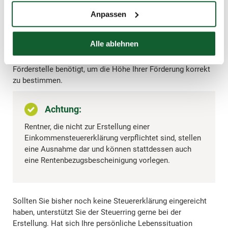
vorliegenden
Einkommensteuerbescheiden
. Für einen
Anpassen
Antrag ab Mai 2026 wären die Bescheide der Jahre 2024
und 2023 einzureichen.
Alle ablehnen
Die
Steuererklärung
ist dabei entscheidend: Sie liefert den
offiziellen Nachweis Ihres Einkommens, den die
Förderstelle benötigt, um die Höhe Ihrer Förderung korrekt
zu bestimmen.
Achtung:
Rentner, die nicht zur Erstellung einer
Einkommensteuererklärung verpflichtet sind, stellen
eine Ausnahme dar und können stattdessen auch
eine Rentenbezugsbescheinigung vorlegen.
Sollten Sie bisher noch keine Steuererklärung eingereicht
haben, unterstützt Sie der Steuerring gerne bei der
Erstellung. Hat sich Ihre persönliche Lebenssituation