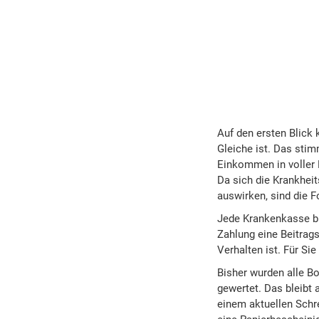
Auf den ersten Blick 
Gleiche ist. Das stim
Einkommen in voller 
Da sich die Krankheit
auswirken, sind die 
Jede Krankenkasse bi
Zahlung eine Beitrag
Verhalten ist. Für Si
Bisher wurden alle B
gewertet. Das bleibt 
einem aktuellen Schr