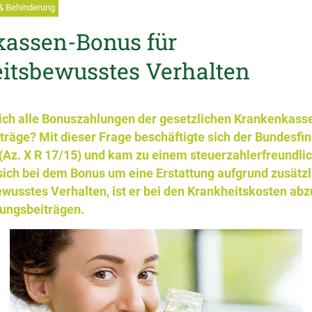
& Behinderung
assen-Bonus für
itsbewusstes Verhalten
ich alle Bonuszahlungen der gesetzlichen Krankenkasse
räge? Mit dieser Frage beschäftigte sich der Bundesfin
(Az. X R 17/15) und kam zu einem steuerzahlerfreundli
sich bei dem Bonus um eine Erstattung aufgrund zusätz
wusstes Verhalten, ist er bei den Krankheitskosten abz
rungsbeiträgen.