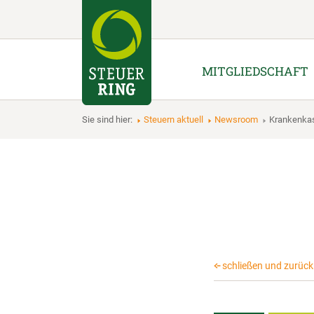
MITGLIEDSCHAFT
Sie sind hier:
Steuern aktuell
Newsroom
Krankenka
schließen und zurück 