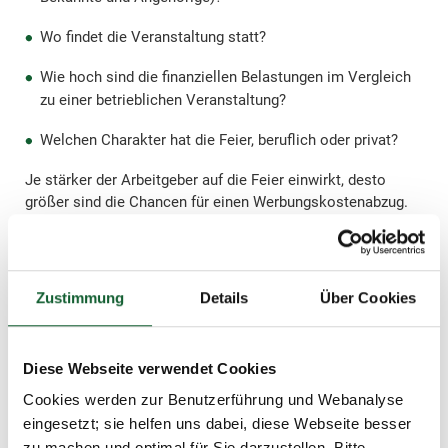
Wo findet die Veranstaltung statt?
Wie hoch sind die finanziellen Belastungen im Vergleich
zu einer betrieblichen Veranstaltung?
Welchen Charakter hat die Feier, beruflich oder privat?
Je stärker der Arbeitgeber auf die Feier einwirkt, desto
größer sind die Chancen für einen Werbungskostenabzug.
Erhält der Arbeitnehmer eine erfolgsabhängige Vergütung
ist dies ebenfalls ein positiver Faktor.
Zustimmung
Details
Über Cookies
Tipp:
Reichen Sie die Einladung und die Gästeliste mit
Diese Webseite verwendet Cookies
Ihrer Steuererklärung ein. Begründen Sie, warum
Cookies werden zur Benutzerführung und Webanalyse
nach Ihrer Auffassung ein beruflicher Anlass für die
Feier vorlag.
eingesetzt; sie helfen uns dabei, diese Webseite besser
zu machen und optimal für Sie darzustellen. Bitte