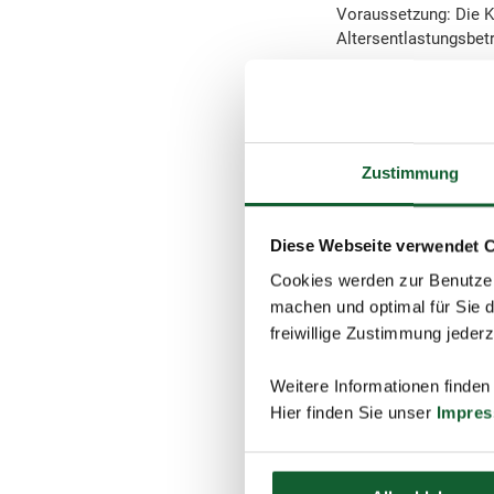
Voraussetzung: Die Ka
Altersentlastungsbet
Behält die Bank die S
Aufstellungen ohne St
Sie alle Steuerbesche
Zustimmung
Tipp:
Alle Anträge müss
Diese Webseite verwendet 
Steuerbescheids) s
Cookies werden zur Benutzer
möglich.
machen und optimal für Sie d
freiwillige Zustimmung jeder
Weitere Informationen finden
schließen und zurück 
Hier finden Sie unser
Impre