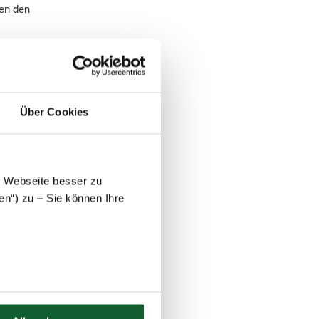
nen den
ese und die
KAP. Prüfen Sie, ob
Über Cookies
ugang des
erung nicht mehr
e Webseite besser zu
en“) zu – Sie können Ihre