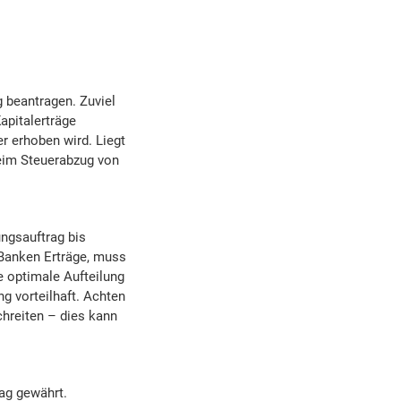
g beantragen. Zuviel
apitalerträge
r erhoben wird. Liegt
beim Steuerabzug von
ngsauftrag bis
 Banken Erträge, muss
e optimale Aufteilung
g vorteilhaft. Achten
chreiten – dies kann
rag gewährt.