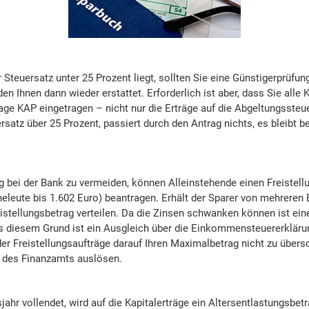
 Steuersatz unter 25 Prozent liegt, sollten Sie eine Günstigerprüfun
n Ihnen dann wieder erstattet. Erforderlich ist aber, dass Sie alle K
lage KAP eingetragen – nicht nur die Erträge auf die Abgeltungssteue
rsatz über 25 Prozent, passiert durch den Antrag nichts, es bleibt 
 bei der Bank zu vermeiden, können Alleinstehende einen Freistellu
eleute bis 1.602 Euro) beantragen. Erhält der Sparer von mehreren
stellungsbetrag verteilen. Da die Zinsen schwanken können ist ein
s diesem Grund ist ein Ausgleich über die Einkommensteuererklärun
 der Freistellungsaufträge darauf Ihren Maximalbetrag nicht zu übers
des Finanzamts auslösen.
ahr vollendet, wird auf die Kapitalerträge ein Altersentlastungsbet