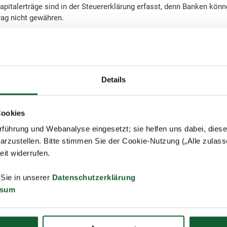
pitalerträge sind in der Steuererklärung erfasst, denn Banken kön
rag nicht gewähren.
teuern ein, muss sie Ihnen eine Steuerbescheinigung ausstellen. Di
euerabzug sind die Grundlage für Ihre Eintragungen auf der Anlage 
inigungen erhalten haben.
Details
en Sie spätestens innerhalb der Einspruchsfrist (ein Monat nach Z
Cookies
tellen. Ist der Steuerbescheid bereits bestandskräftig ist eine Änd
führung und Webanalyse eingesetzt; sie helfen uns dabei, dies
arzustellen. Bitte stimmen Sie der Cookie-Nutzung („Alle zulass
zeit widerrufen.
 Sie in unserer
Datenschutzerklärung
zur Liste
ssum