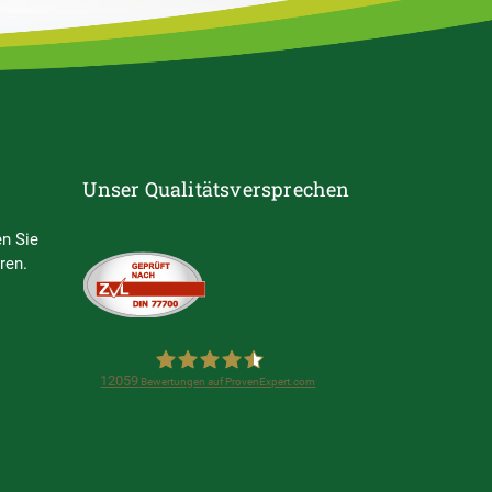
Unser Qualitätsversprechen
n Sie
ren.
12059
Bewertungen auf ProvenExpert.com
Steuerring e.V.
(Lohnsteuerhilfeverein)