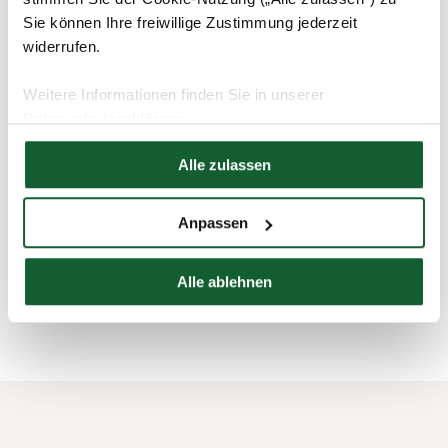
Tipp:
Sie können Ihre freiwillige Zustimmung jederzeit
Haben Sie Ihrem Anlageinstitut die Zustimmung zur
widerrufen.
Übermittlung Ihrer Daten erteilt? Wurden die Beträge
über die vermögenswirksamen Leistungen korrekt
Weitere Informationen finden Sie in unserer
an das Finanzamt weitergegeben? Nehmen Sie
Datenschutzerklärung
Kontakt zu Ihrem Anlageinstitut auf und klären Sie
Hier finden Sie unser
Impressum
diese Fragen, um Ihren Steuerbescheid
Alle zulassen
schnellstmöglich zu erhalten.
Anpassen
Alle ablehnen
schließen und zurück zur Liste