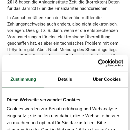
2018
haben die Anlageinstitute Zeit, die (korrekten) Daten
für das Jahr 2017 an die Finanzämter nachzureichen.
In Ausnahmefällen kann der Datenübermittler die
Zahlungsnachweise auch anders, also nicht elektronisch,
vorlegen. Dies gilt z. B. dann, wenn er die entsprechenden
Voraussetzungen für eine elektronische Übermittlung
geschaffen hat, es aber ein technisches Problem mit dem
IT-System gibt. Aber: Nach Meinung des Steuerrings liegt
dieser Fall äußerst selten vor. Zudem wird die Anlage VL
als Ausweichmöglichkeit in der Steuererklärung nicht mehr
ausgestellt und könnte durch die Finanzämter demnach
auch nicht berücksichtigt werden.
Zustimmung
Details
Über Cookies
Liegen dem Finanzamt keine elektronischen Daten vor,
stellt es nach bisheriger Kenntnis die Bearbeitung der
Steuererklärung zurück. Hierdurch kann es zu erheblichen
Diese Webseite verwendet Cookies
zeitlichen Verzögerungen kommen – der Steuerbescheid
Cookies werden zur Benutzerführung und Webanalyse
lässt also auf sich warten.
eingesetzt; sie helfen uns dabei, diese Webseite besser
zu machen und optimal für Sie darzustellen. Bitte
stimmen Sie der Cookie-Nutzung („Alle zulassen“) zu –