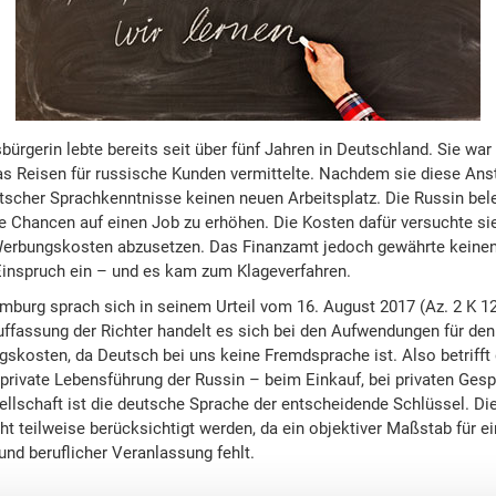
bürgerin lebte bereits seit über fünf Jahren in Deutschland. Sie wa
s Reisen für russische Kunden vermittelte. Nachdem sie diese Anste
tscher Sprachkenntnisse keinen neuen Arbeitsplatz. Die Russin bel
 Chancen auf einen Job zu erhöhen. Die Kosten dafür versuchte sie 
Werbungskosten abzusetzen. Das Finanzamt jedoch gewährte keinen
 Einspruch ein – und es kam zum Klageverfahren.
mburg sprach sich in seinem Urteil vom 16. August 2017 (Az. 2 K 1
uffassung der Richter handelt es sich bei den Aufwendungen für de
skosten, da Deutsch bei uns keine Fremdsprache ist. Also betrifft 
private Lebensführung der Russin – beim Einkauf, bei privaten Ges
sellschaft ist die deutsche Sprache der entscheidende Schlüssel. D
t teilweise berücksichtigt werden, da ein objektiver Maßstab für ei
und beruflicher Veranlassung fehlt.