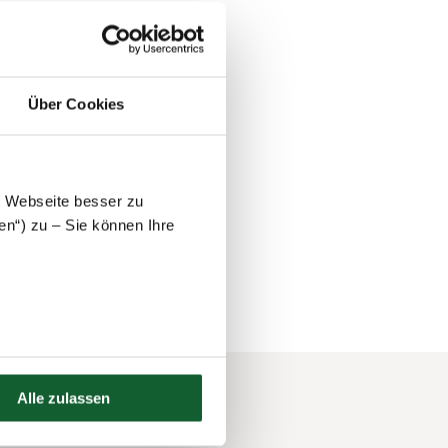
fwendungen
rwerb von
Über Cookies
e
prache (z. B.
e Webseite besser zu
en“) zu – Sie können Ihre
Alle zulassen