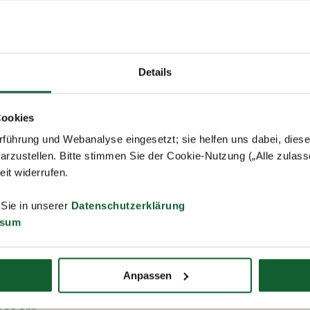
chenkenntnisse aus beruflichen Gründen benötigt, können die Au
bungskosten abzugsfähig sein – vor allem dann, wenn es um den E
Details
 erweiterten Sprachkenntnissen geht. Schwierig wird eine steuerlich
jedoch beim Lernen von Grundkenntnissen in einer gängigen Fremds
nzösisch).
Cookies
führung und Webanalyse eingesetzt; sie helfen uns dabei, dies
arzustellen. Bitte stimmen Sie der Cookie-Nutzung („Alle zulass
zeit widerrufen.
zur Liste
 Sie in unserer
Datenschutzerklärung
ssum
Anpassen
ieren