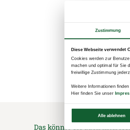
Tipp:
Werden Fremdspra
wiederum als Wer
Zustimmung
fachspezifischen,
Berücksichtigung 
Englisch oder Fra
Diese Webseite verwendet 
Cookies werden zur Benutzer
machen und optimal für Sie d
freiwillige Zustimmung jeder
schließen und zurück 
Weitere Informationen finden
Hier finden Sie unser
Impre
Alle ablehnen
Das könnte Sie auch interess