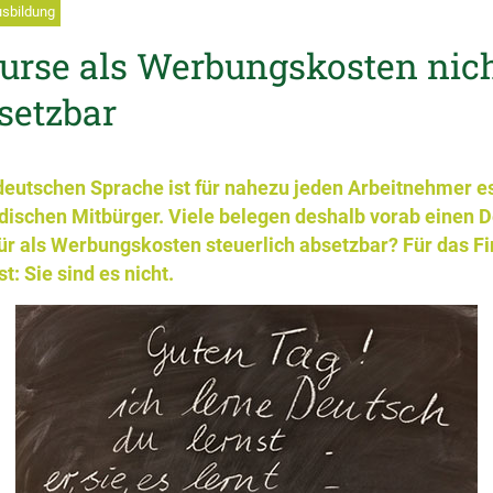
usbildung
urse als Werbungskosten nich
setzbar
deutschen Sprache ist für nahezu jeden Arbeitnehmer es
dischen Mitbürger. Viele belegen deshalb vorab einen 
ür als Werbungskosten steuerlich absetzbar? Für das Fi
: Sie sind es nicht.