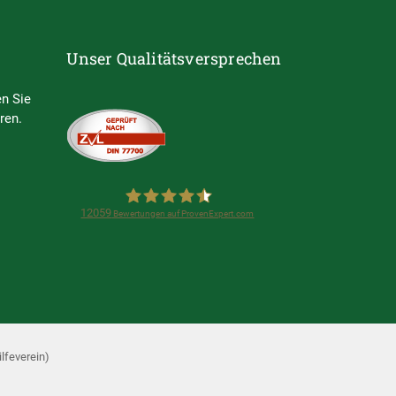
Unser Qualitätsversprechen
n Sie
ren.
12059
Bewertungen auf ProvenExpert.com
Steuerring e.V.
(Lohnsteuerhilfeverein)
lfeverein)