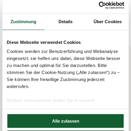
schließen und zurück zur Liste
Zustimmung
Details
Über Cookies
Diese Webseite verwendet Cookies
Cookies werden zur Benutzerführung und Webanalyse
eingesetzt; sie helfen uns dabei, diese Webseite besser
zu machen und optimal für Sie darzustellen. Bitte
Das könnte Sie auch interessieren
stimmen Sie der Cookie-Nutzung („Alle zulassen“) zu –
Sie können Ihre freiwillige Zustimmung jederzeit
widerrufen.
Weitere Informationen finden Sie in unserer
Datenschutzerklärung
Hier finden Sie unser
Impressum
Alle zulassen