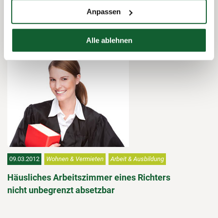
Anpassen
06.03.2013
Wohnen & Vermieten
Arbeit & Ausbildung
Alle ablehnen
Arbeitszimmer einer Musikerin
09.03.2012
Wohnen & Vermieten
Arbeit & Ausbildung
Häusliches Arbeitszimmer eines Richters
nicht unbegrenzt absetzbar