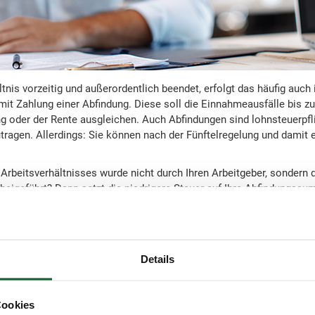
ltnis vorzeitig und außerordentlich beendet, erfolgt das häufig auch
it Zahlung einer Abfindung. Diese soll die Einnahmeausfälle bis z
 oder der Rente ausgleichen. Auch Abfindungen sind lohnsteuerpfli
tragen. Allerdings: Sie können nach der Fünftelregelung und damit 
Arbeitsverhältnisses wurde nicht durch Ihren Arbeitgeber, sondern 
beigeführt? Dann setzt die niedrigere Steuer auf Ihre Abfindungssu
r erheblichem Druck – ob rechtlich, wirtschaftlich oder tatsächlich
he Steuergericht
hat jedoch bereits im Jahr 2018 entschieden: Zahl
ehmlichen Auflösung eine Abfindung, kann in der Regel davon aus
ung des Arbeitsverhältnisses erheblich interessiert war – sonst hätt
Details
oten. Deshalb muss der Arbeitnehmer in solchen Fällen nicht weite
Das Urteil ist zwar kein Freibrief, um Abfindungen generell ermäßigt 
slastumkehr: Das Finanzamt muss nachweisen, dass der Arbeitnehm
Cookies