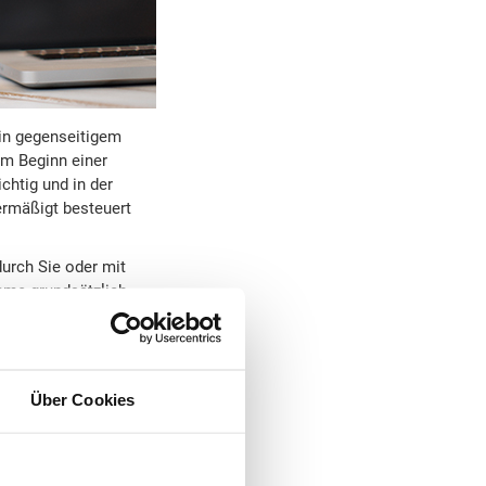
 in gegenseitigem
um Beginn einer
chtig und in der
ermäßigt besteuert
durch Sie oder mit
mme grundsätzlich
 – gehandelt haben.
t der Arbeitgeber im
gegangen werden, dass
e er schließlich
Über Cookies
r aufklären, wer die
zu besteuern, es führt
er
nicht
unter