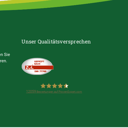
Unser Qualitätsversprechen
n Sie
ren.
12059
Bewertungen auf ProvenExpert.com
Steuerring e.V.
(Lohnsteuerhilfeverein)