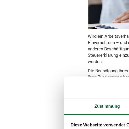
Wird ein Arbeitsverhä
Einvernehmen – und m
anderen Beschäftigung
Steuererklärung einzu
werden.
Die Beendigung Ihres 
Ihrer Zustimmung her
voraus, dass Sie unte
Das
höchste deutsc
Rahmen einer einvern
auch er an der Auflös
Zustimmung
keine Abfindung angeb
Kündigung initiierte. 
aber zu einer Bewei
Diese Webseite verwendet 