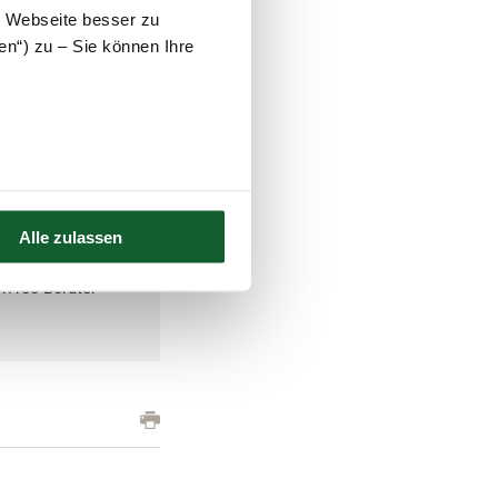
e Webseite besser zu
r die ermäßigte
en“) zu – Sie können Ihre
 wenn die
ständen auf mehrere
ahmen im Jahr der
Alle zulassen
rschreiben – zum
1.100 Berater