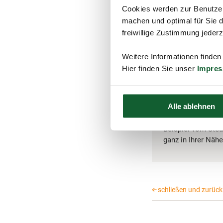
tatsächlichem Druck 
Cookies werden zur Benutzer
Unverändert bleibt h
machen und optimal für Sie d
Besteuerung, nämlich
freiwillige Zustimmung jeder
Entschädigung für en
Jahre verteilt hätten
Weitere Informationen finden
Abfindungszahlung höh
Hier finden Sie unser
Impre
Tipp:
Alle ablehnen
Lassen Sie sich u
Beispiel vom Steu
ganz in Ihrer Nähe
schließen und zurück 