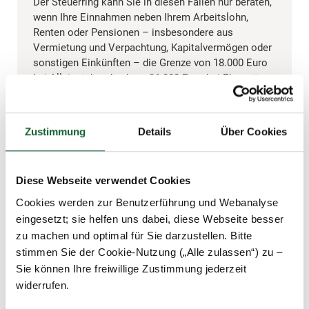
Der Steuerring kann Sie in diesen Fällen nur beraten,
wenn Ihre Einnahmen neben Ihrem Arbeitslohn,
Renten oder Pensionen – insbesondere aus
Vermietung und Verpachtung, Kapitalvermögen oder
sonstigen Einkünften – die Grenze von 18.000 Euro
bei Alleinstehenden bzw. 36.000 Euro bei Ehegatten
nicht überschreiten. Weitere Informationen finden
Sie unter den
auf unserer
Voraussetzungen
Webseite.
Zustimmung
Details
Über Cookies
Welche Folgen hat die Zuteilung einer
Diese Webseite verwendet Cookies
W-IdNr.?
Cookies werden zur Benutzerführung und Webanalyse
eingesetzt; sie helfen uns dabei, diese Webseite besser
Für die meisten Betroffenen hat die Vergabe der
zu machen und optimal für Sie darzustellen. Bitte
Wirtschafts-Identifikationsnummer zunächst keine
stimmen Sie der Cookie-Nutzung („Alle zulassen“) zu –
unmittelbaren praktischen Auswirkungen.
Sie können Ihre freiwillige Zustimmung jederzeit
Insbesondere gilt:
widerrufen.
Es entsteht keine zusätzliche Steuererklärungspflicht