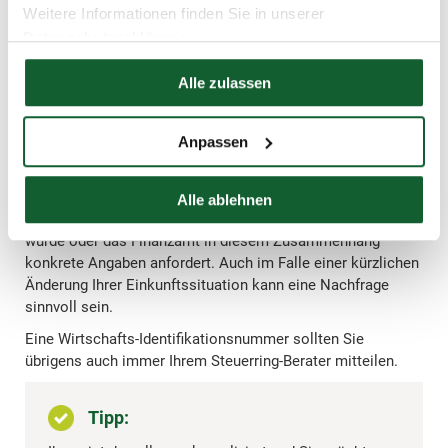
allein durch die W-IdNr.
Weitere Informationen finden Sie in unserer
Datenschutzerklärung
Es ergeben sich keine neuen steuerlichen Pflichten.
Hier finden Sie unser
Impressum
Alle zulassen
Die Nummer dient in erster Linie der internen Zuordnung
durch die Finanzverwaltung.
Anpassen
Wann besteht Klärungsbedarf?
Eine genaue Prüfung Ihrer Situation kann sinnvoll sein,
Alle ablehnen
wenn unklar ist, aus welchem Grund die Nummer zugeteilt
wurde oder das Finanzamt in diesem Zusammenhang
konkrete Angaben anfordert. Auch im Falle einer kürzlichen
Änderung Ihrer Einkunftssituation kann eine Nachfrage
sinnvoll sein.
Eine Wirtschafts-Identifikationsnummer sollten Sie
übrigens auch immer Ihrem Steuerring-Berater mitteilen.
Tipp: