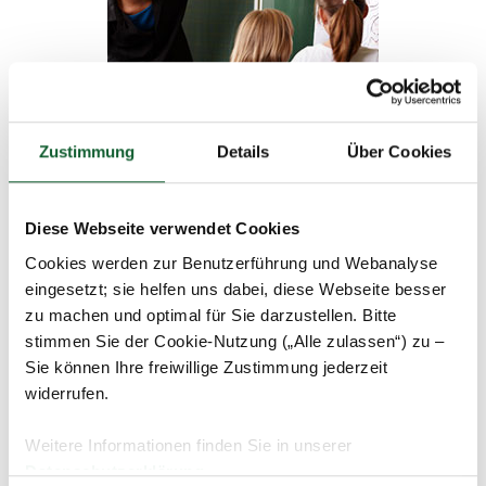
Zustimmung
Details
Über Cookies
Im verhandelten Fall war der Kläger als pädagogischer
Mitarbeiter eingestellt. Zu seinen arbeitsvertraglichen
Pflichten gehörte die Beaufsichtigung und Betreuung von
Diese Webseite verwendet Cookies
Kindern bei den Hausaufgaben und beim Spielen. Zusätzlich
wurden vom Arbeitgeber nachmittags verschiedene
Cookies werden zur Benutzerführung und Webanalyse
Arbeitsgemeinschaften (Fußball, Schwimmen, Malwerkstatt
eingesetzt; sie helfen uns dabei, diese Webseite besser
usw.) angeboten. Diese Tätigkeiten waren nicht Bestandteil
zu machen und optimal für Sie darzustellen. Bitte
des Arbeitsvertrages, sondern wurden vom Kläger
stimmen Sie der Cookie-Nutzung („Alle zulassen“) zu –
nebenberuflich – im Rahmen einer zusätzlichen
Sie können Ihre freiwillige Zustimmung jederzeit
Vereinbarung – ausgeübt.
widerrufen.
Nach Auffassung des FG Düsseldorf lagen die
Voraussetzungen einer steuerfreien nebenberuflichen
Weitere Informationen finden Sie in unserer
Tätigkeit vor, was auch den zeitlichen Umfang (1/3 der
Datenschutzerklärung