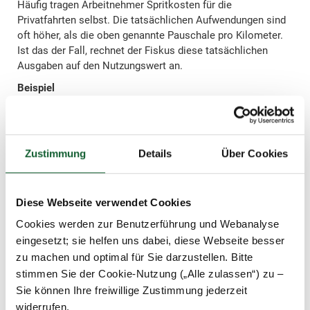
Häufig tragen Arbeitnehmer Spritkosten für die
Privatfahrten selbst. Die tatsächlichen Aufwendungen sind
oft höher, als die oben genannte Pauschale pro Kilometer.
Ist das der Fall, rechnet der Fiskus diese tatsächlichen
Ausgaben auf den Nutzungswert an.
Beispiel
Die Arbeitnehmerin Christina erhält von ihrem Arbeitgeber
ein Firmenfahrzeug mit einem Bruttolistenpreis von 30.000
Euro. Neben den Fahrten im Rahmen einer
Auswärtstätigkeit nutzt Christina den Pkw privat und für das
Zustimmung
Details
Über Cookies
Pendeln zur ersten Tätigkeitsstätte. Die Entfernung
zwischen Wohnung und erster Tätigkeitsstätte beträgt 35
Kilometer. Christina muss monatlich folgende Beträge
Diese Webseite verwendet Cookies
versteuern:
Cookies werden zur Benutzerführung und Webanalyse
eingesetzt; sie helfen uns dabei, diese Webseite besser
Privatnutzung
1% von 30.000 €
300
€
zu machen und optimal für Sie darzustellen. Bitte
stimmen Sie der Cookie-Nutzung („Alle zulassen“) zu –
Sie können Ihre freiwillige Zustimmung jederzeit
Fahrten zur ersten
0,03% von 30.000 € x
315
widerrufen.
Tätigkeitsstätte
35 km
€