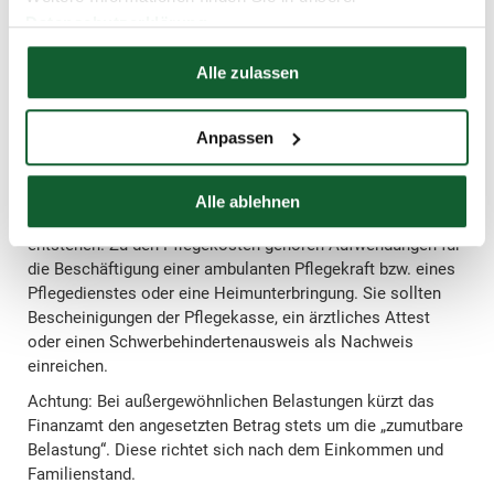
Krankenhausaufenthalte. Diese Aufwendungen können Sie
Datenschutzerklärung
als „außergewöhnliche Belastungen“ in der Steuererklärung
Hier finden Sie unser
Impressum
angeben. Als Beleg dienen Rezepte, ärztliche Atteste oder
Alle zulassen
Verordnungen eines Heilpraktikers. Bitte beachten Sie
dabei: Mögliche Kostenerstattungen von Versicherungen o.
ä. mindern den abzugsfähigen Betrag.
Anpassen
Pflegekosten
Pflegekosten zählen auch zu den außergewöhnlichen
Alle ablehnen
Belastungen – allerdings nur, wenn sie krankheitsbedingt
entstehen. Zu den Pflegekosten gehören Aufwendungen für
die Beschäftigung einer ambulanten Pflegekraft bzw. eines
Pflegedienstes oder eine Heimunterbringung. Sie sollten
Bescheinigungen der Pflegekasse, ein ärztliches Attest
oder einen Schwerbehindertenausweis als Nachweis
einreichen.
Achtung: Bei außergewöhnlichen Belastungen kürzt das
Finanzamt den angesetzten Betrag stets um die „zumutbare
Belastung“. Diese richtet sich nach dem Einkommen und
Familienstand.