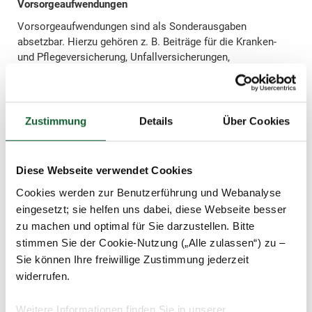
Vorsorgeaufwendungen
Vorsorgeaufwendungen sind als Sonderausgaben
absetzbar. Hierzu gehören z. B. Beiträge für die Kranken-
und Pflegeversicherung, Unfallversicherungen,
Haftpflichtversicherungen (PKW, privat oder für ein
Haustier) und Sterbegeldversicherungen. Vergessen Sie
nicht die Kranken- und Pflegeversicherungsbeiträge, welche
die Rentenversicherung direkt einbehält.
Zustimmung
Details
Über Cookies
Spenden
Spenden für kirchliche, mildtätige und gemeinnützige
Diese Webseite verwendet Cookies
Zwecke dürfen Sie in Höhe von bis zu 20 Prozent der
Cookies werden zur Benutzerführung und Webanalyse
persönlichen Einkünfte geltend machen. Beträge bis zu 200
Euro erkennt das Finanzamt ohne Spendenbescheinigung
eingesetzt; sie helfen uns dabei, diese Webseite besser
an; reichen Sie einfach den Kontoauszug mit ein.
zu machen und optimal für Sie darzustellen. Bitte
stimmen Sie der Cookie-Nutzung („Alle zulassen“) zu –
Krankheitskosten
Sie können Ihre freiwillige Zustimmung jederzeit
Typische Krankheitskosten sind z. B. Ausgaben für:
widerrufen.
Medikamente, Physiotherapie, Arzt- und
Heilpraktikerbesuche sowie Kur- und
Weitere Informationen finden Sie in unserer