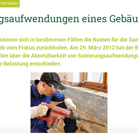
Vermieten
gsaufwendungen eines Gebäu
nnen sich in bestimmten Fällen die Kosten für die San
de vom Fiskus zurückholen. Am 29. März 2012 hat der 
eilen über die Absetzbarkeit von Sanierungsaufwendung
 Belastung entschieden.