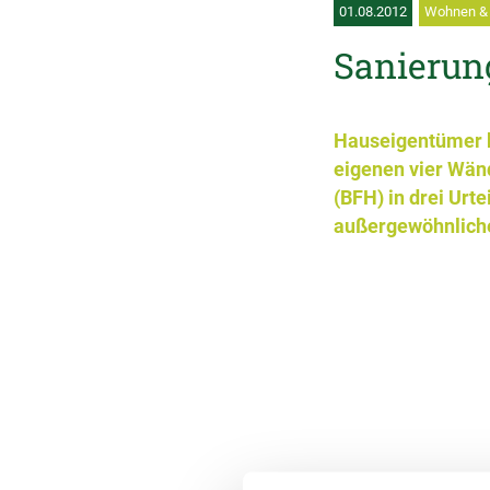
01.08.2012
Wohnen & 
Sanierun
Hauseigentümer kö
eigenen vier Wän
(BFH) in drei Urt
außergewöhnliche