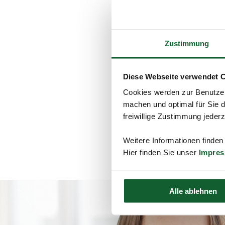
In den Verfahren gi
um die Sanierung der
Asbestsanierung eine
bzw. Gesundheitsgefä
Zustimmung
außergewöhnliche Be
Eine steuerliche Begü
Diese Webseite verwendet 
Versicherungsmöglich
bestehen. Zudem darf
Cookies werden zur Benutzer
Grundstückseigentüme
machen und optimal für Sie d
freiwillige Zustimmung jeder
schließen und zurück 
Weitere Informationen finden
Hier finden Sie unser
Impre
Alle ablehnen